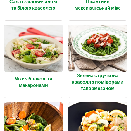
Салат з яловичиною
Пікантний
та білою квасолею
мексиканський мікс
Зелена стручкова
Мікс з броколі та
квасоля з помідорами
макаронами
тапармезаном