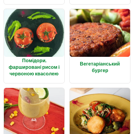
Помідори,
Вегетаріанський
фаршировані рисом і
бургер
червоною квасолею