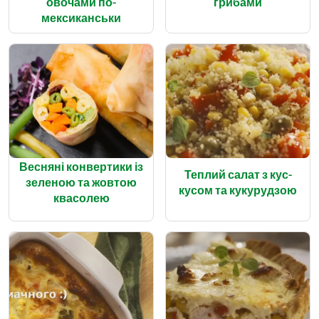
овочами по-
грибами
мексиканськи
Весняні конвертики із
Теплий салат з кус-
зеленою та жовтою
кусом та кукурудзою
квасолею