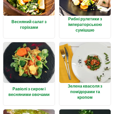
Рибні рулетики з
Весняний салат з
імператорською
горіхами
сумішшю
Зелена квасоля з
Равіолі з сиром і
помідорами та
весняними овочами
кропом