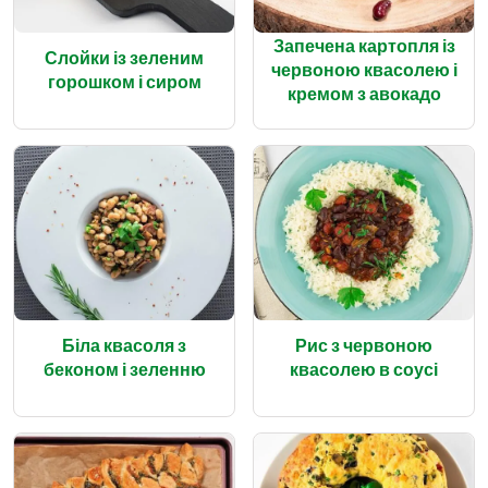
Запечена картопля із
Слойки із зеленим
червоною квасолею і
горошком і сиром
кремом з авокадо
Біла квасоля з
Рис з червоною
беконом і зеленню
квасолею в соусі