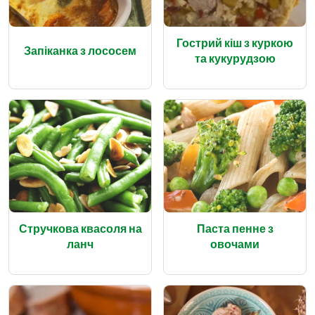
Гострий кіш з куркою
Запіканка з лососем
та кукурудзою
Стручкова квасоля на
Паста пенне з
ланч
овочами