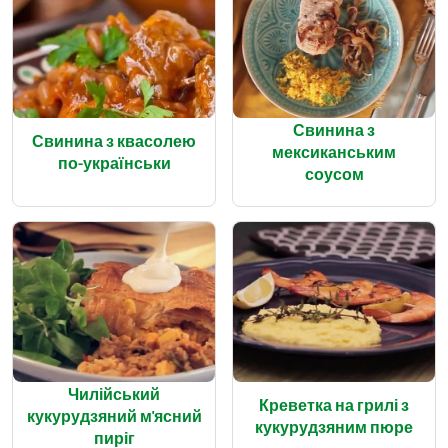
Свинина з
Свинина з квасолею
мексиканським
по-українськи
соусом
Чилійський
Креветка на грилі з
кукурудзяний м'ясний
кукурудзяним пюре
пиріг