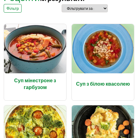
Фільтр
Суп мінестроне з
Суп з білою квасолею
гарбузом