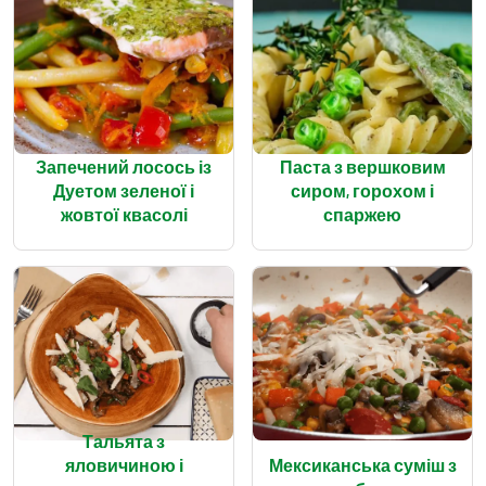
Запечений лосось із
Паста з вершковим
Дуетом зеленої і
сиром, горохом і
жовтої квасолі
спаржею
Тальята з
яловичиною і
Мексиканська суміш з