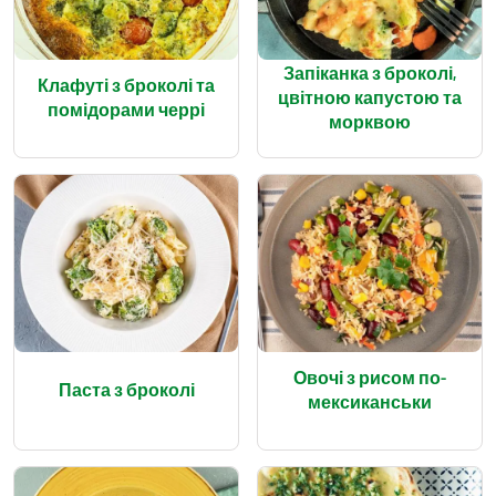
Запіканка з броколі,
Клафуті з броколі та
цвітною капустою та
помідорами черрі
морквою
Овочі з рисом по-
Паста з броколі
мексиканськи