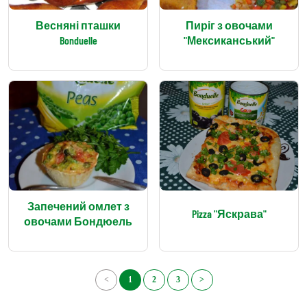
Весняні пташки
Пиріг з овочами
Bonduelle
"Мексиканський"
Запечений омлет з
Pizza "Яскрава"
овочами Бондюель
<
1
2
3
>