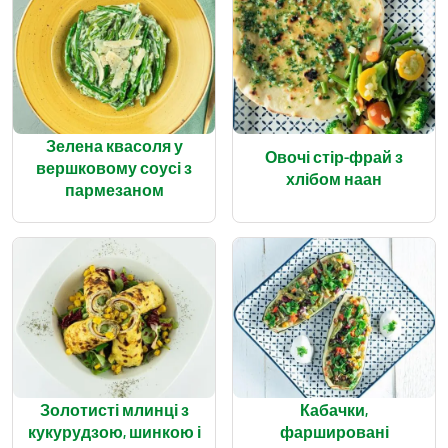
Зелена квасоля у
Овочі стір-фрай з
вершковому соусі з
хлібом наан
пармезаном
Золотисті млинці з
Кабачки,
кукурудзою, шинкою і
фаршировані