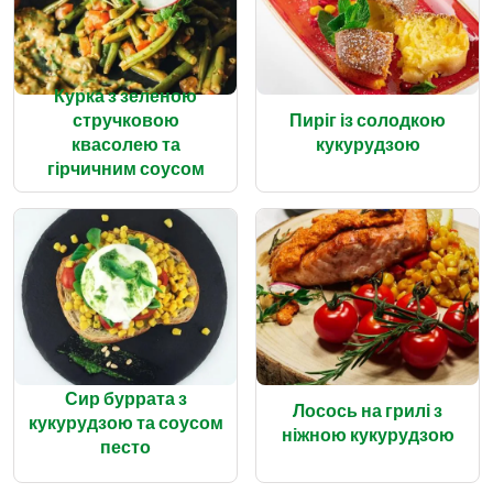
Курка з зеленою
стручковою
Пиріг із солодкою
квасолею та
кукурудзою
гірчичним соусом
Сир буррата з
Лосось на грилі з
кукурудзою та соусом
ніжною кукурудзою
песто