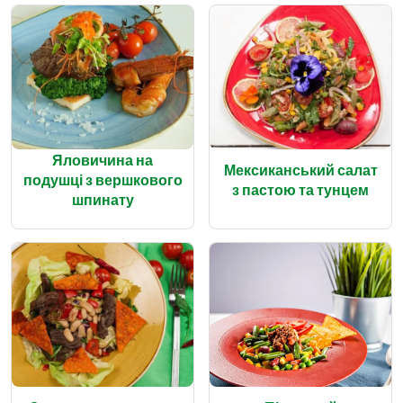
Яловичина на
Мексиканський салат
подушці з вершкового
з пастою та тунцем
шпинату