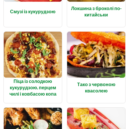
Локшина з броколі по-
Смузі із кукурудзою
китайськи
Піца із солодкою
Тако з червоною
кукурудзою, перцем
квасолею
чилі і ковбасою копа