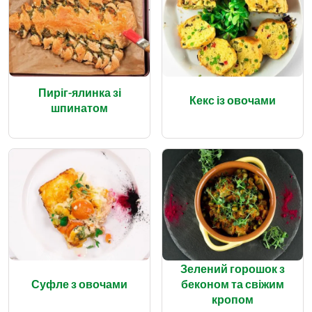
Пиріг-ялинка зі
Кекс із овочами
шпинатом
Зелений горошок з
Суфле з овочами
беконом та свіжим
кропом