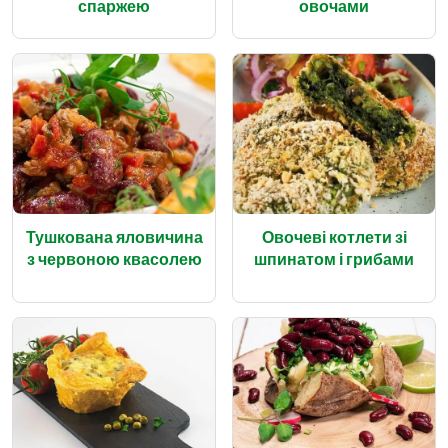
спаржею
овочами
Тушкована яловичина
Овочеві котлети зі
з червоною квасолею
шпинатом і грибами