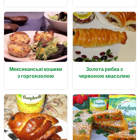
Мексиканські кошики
Золота рибка з
з горгонзолою
червоною квасолею