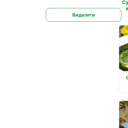
Су
Видалити