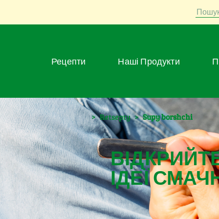
Пошу
Рецепти
Наші Продукти
>
Retsepty
>
Supy borshchi
ВІДКРИЙТЕ
ІДЕЇ СМАЧ