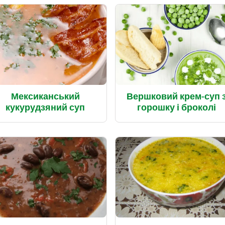
Мексиканський
Вершковий крем-суп 
кукурудзяний суп
горошку і броколі