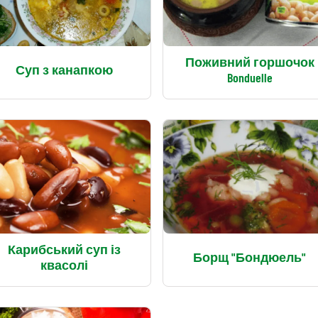
Поживний горшочок
Суп з канапкою
Bonduelle
Карибський суп із
Борщ "Бондюель"
квасолі