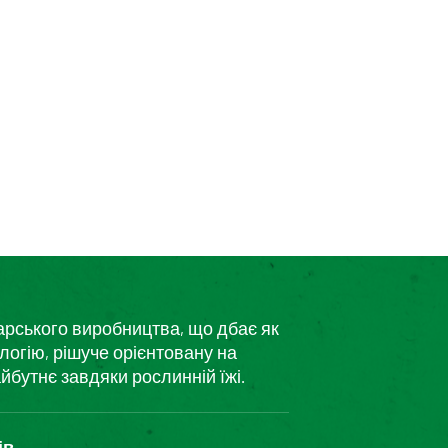
дарського виробництва, що дбає як
логію, рішуче орієнтовану на
йбутнє завдяки рослинній їжі.
ів