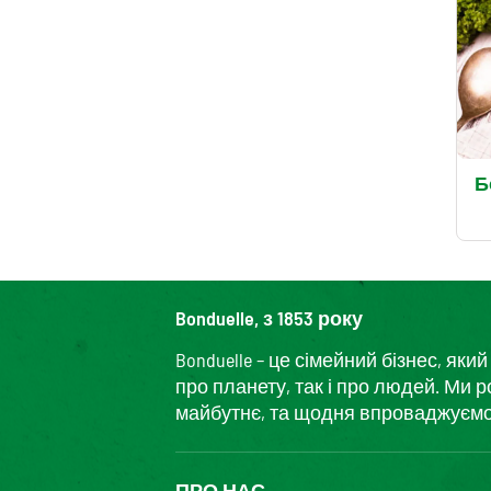
Б
Bonduelle, з 1853 року
Bonduelle – це сімейний бізнес, я
про планету, так і про людей. Ми 
майбутнє, та щодня впроваджуємо і
ПРО НАС