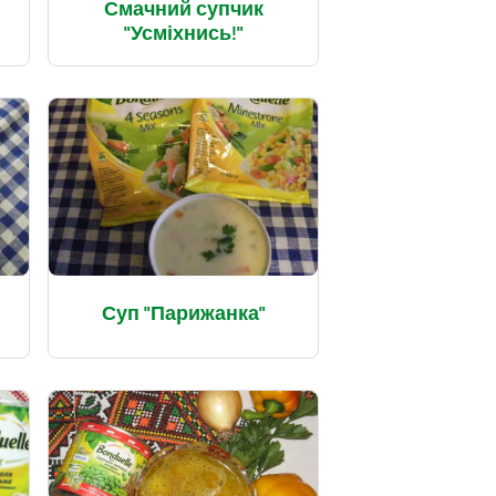
Смачний супчик
"Усміхнись!"
Суп "Парижанка"