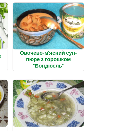
Овочево-м'ясний суп-
з
пюре з горошком
"Бондюель"