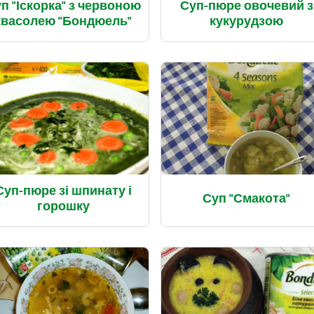
п "Іскорка" з червоною
Суп-пюре овочевий з
квасолею "Бондюель"
кукурудзою
Суп-пюре зі шпинату і
Суп "Смакота"
горошку