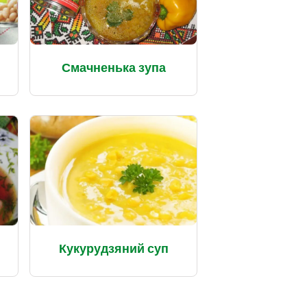
Смачненька зупа
Кукурудзяний суп