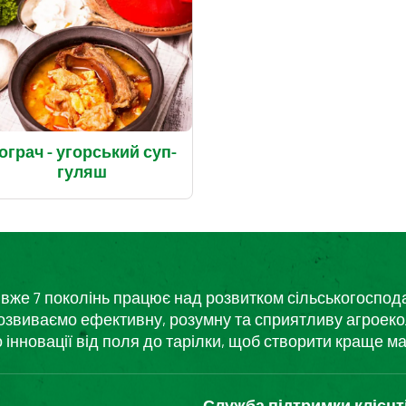
ограч - угорський суп-
гуляш
кий вже 7 поколінь працює над розвитком сільськогоспо
розвиваємо ефективну, розумну та сприятливу агроеко
нновації від поля до тарілки, щоб створити краще ма
Служба підтримки клієнт