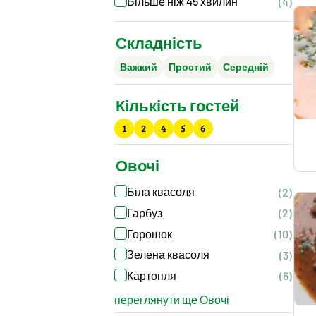
Більше ніж 45 хвилин
(4)
Складність
Важкий
Простий
Середній
Кількість гостей
1
2
4
5
6
Овочі
Біла квасоля
(2)
Гарбуз
(2)
Горошок
(10)
Зелена квасоля
(3)
Картопля
(6)
переглянути ще Овочі