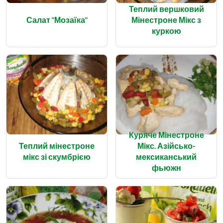
Теплий вершковий
Салат "Мозаїка"
Мінестроне Мікс з
куркою
Куряче Мінестроне
Теплий мінестроне
Мікс. Азійсько-
мікс зі скумбрією
мексиканський
фьюжн