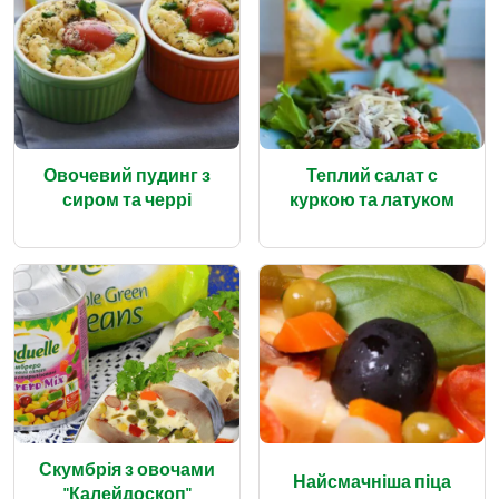
Овочевий пудинг з
Теплий салат с
сиром та черрі
куркою та латуком
Скумбрія з овочами
Найсмачніша піца
"Калейдоскоп"