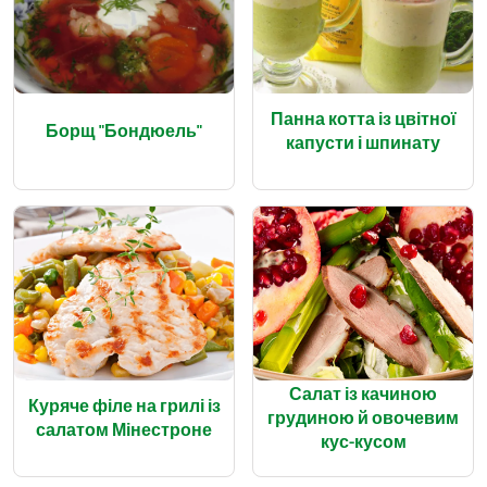
Панна котта із цвітної
Борщ "Бондюель"
капусти і шпинату
Салат із качиною
Куряче філе на грилі із
грудиною й овочевим
салатом Мінестроне
кус-кусом