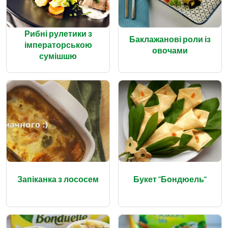
Рибні рулетики з
Баклажанові роли із
імператорською
овочами
сумішшю
Запіканка з лососем
Букет "Бондюель"