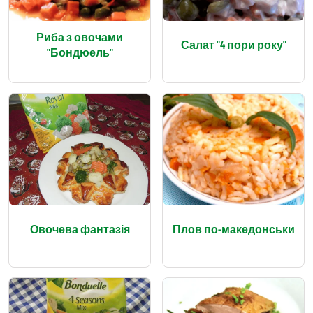
Риба з овочами
Салат "4 пори року"
"Бондюель"
Овочева фантазія
Плов по-македонськи