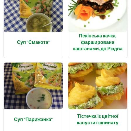
Пекінська качка,
Суп "Смакота"
фарширована
каштанами, до Різдва
Тістечка із цвітної
Суп "Парижанка"
капусти і шпинату