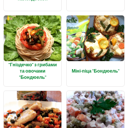
"Гніздечко" з грибами
та овочами
Міні-піца "Бондюель"
"Бондюель"