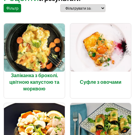
Фільтр
Запіканка з броколі,
цвітною капустою та
Суфле з овочами
морквою