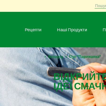
Пошу
Рецепти
Наші Продукти
>
Retsepty
>
Суп "Парижанка"
ВІДКРИЙТЕ
ІДЕЇ СМАЧ