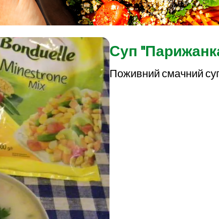
Суп "Парижанк
Поживний смачний суп