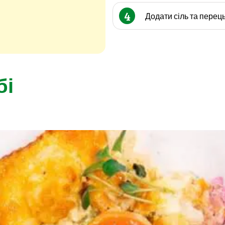
4
Додати сіль та перець
бі