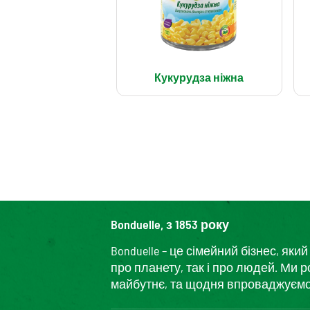
Кукурудза ніжна
Bonduelle, з 1853 року
Bonduelle – це сімейний бізнес, я
про планету, так і про людей. Ми 
майбутнє, та щодня впроваджуємо і