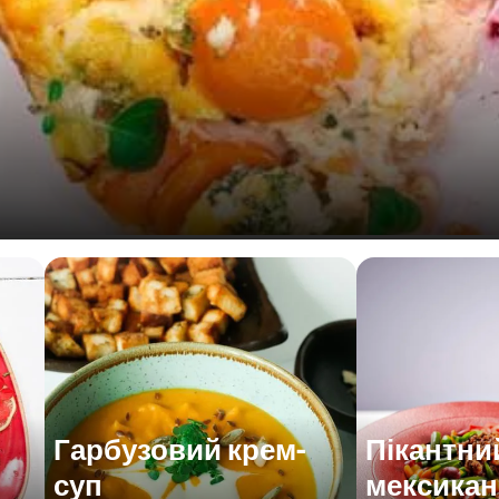
Гарбузовий крем-
Пікантни
суп
мексикан