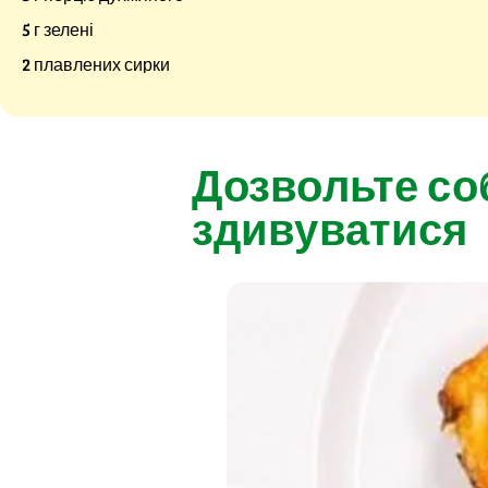
5 г зелені
2 плавлених сирки
Дозвольте со
здивуватися