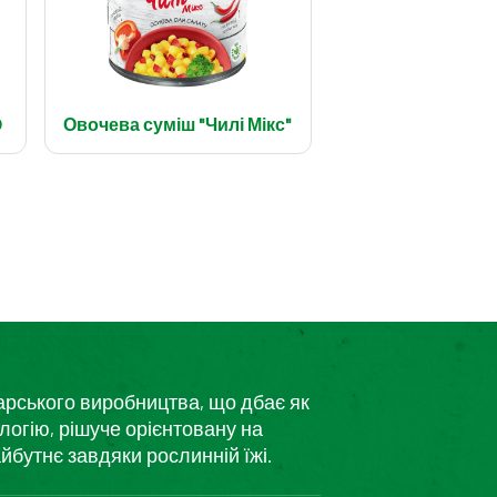
D
Овочева суміш "Чилі Мікс"
дарського виробництва, що дбає як
логію, рішуче орієнтовану на
йбутнє завдяки рослинній їжі.