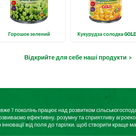
Горошок зелений
Кукурудза солодка GOL
Відкрийте для себе наші продукти
>
кий вже 7 поколінь працює над розвитком сільськогоспо
розвиваємо ефективну, розумну та сприятливу агроеко
нновації від поля до тарілки, щоб створити краще ма