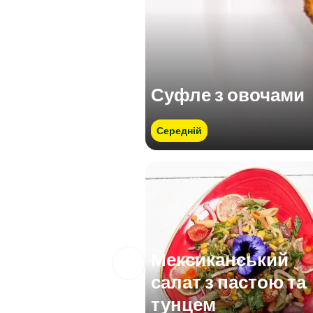
Суфле з овочами
Середній
Мексиканський
салат з пастою та
тунцем