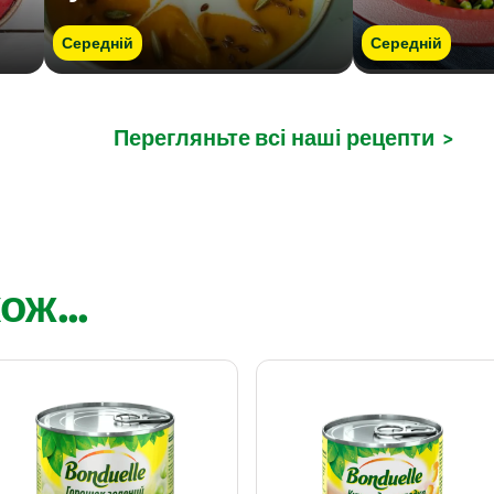
Середній
Середній
Перегляньте всі наші рецепти
>
ож...