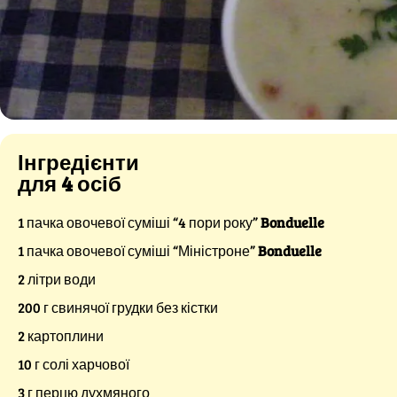
Інгредієнти
для 4 осіб
1 пачка овочевої суміші “4 пори року”
Bonduelle
1 пачка овочевої суміші “Міністроне”
Bonduelle
2 літри води
200 г свинячої грудки без кістки
2 картоплини
10 г солі харчової
3 г перцю духмяного