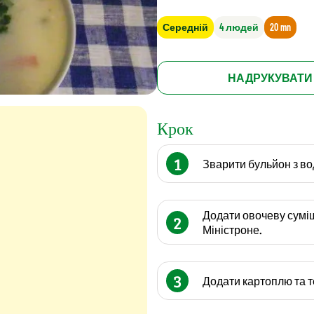
Середній
4 людей
20 mn
НАДРУКУВАТИ
Крок
1
Зварити бульйон з во
Додати овочеву суміш
2
Міністроне.
3
Додати картоплю та т