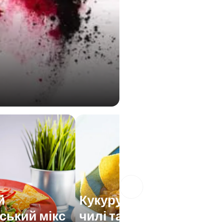
й
Кукурудза з перцем
ський мікс
чилі та сиром