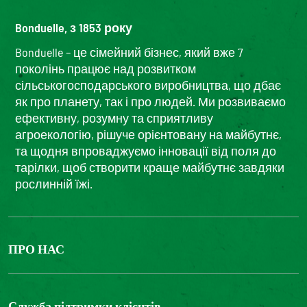
Bonduelle, з 1853 року
Bonduelle – це сімейний бізнес, який вже 7
поколінь працює над розвитком
сільськогосподарського виробництва, що дбає
як про планету, так і про людей. Ми розвиваємо
ефективну, розумну та сприятливу
агроекологію, рішуче орієнтовану на майбутнє,
та щодня впроваджуємо інновації від поля до
тарілки, щоб створити краще майбутнє завдяки
рослинній їжі.
ПРО НАС
The Bonduelle group
Louis Bonduelle Foundation
Служба підтримки клієнтів