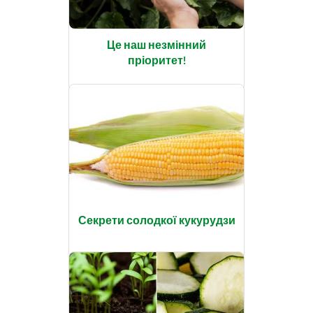
Це наш незмінний
пріоритет!
Секрети солодкої кукурудзи