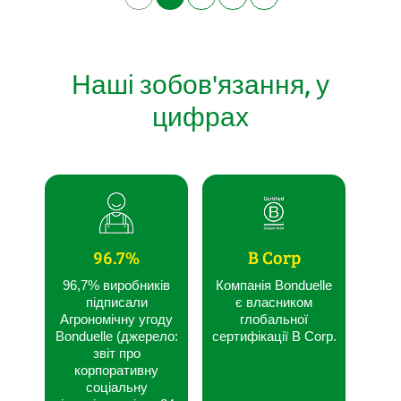
Наші зобов'язання, у
цифрах
96.7%
B Corp
96,7% виробників
Компанія Bonduelle
підписали
є власником
Агрономічну угоду
глобальної
Bonduelle (джерело:
сертифікації B Corp.
звіт про
корпоративну
соціальну