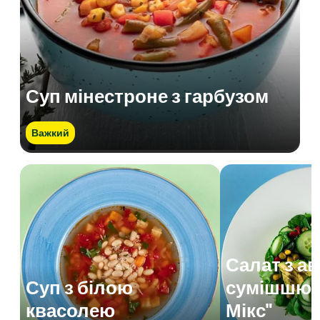
Суп мінестроне з гарбузом
Важкий
Салат з а
Суп з білою
сумішшю 
квасолею
Мікс"