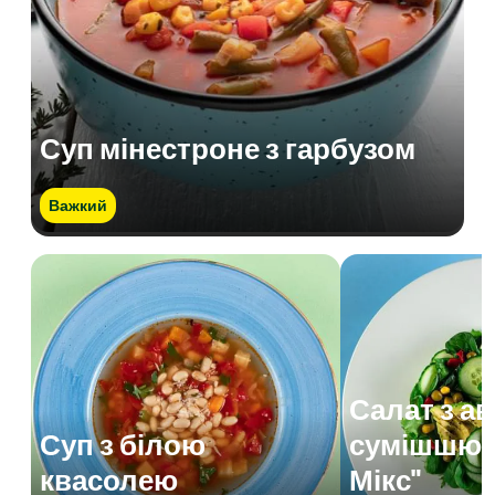
Суп мінестроне з гарбузом
Важкий
Салат з а
Суп з білою
сумішшю 
квасолею
Мікс"