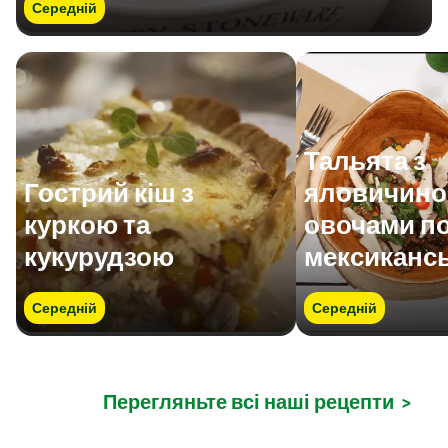
Середній
Тальята з
Гострий кіш з
яловичино
куркою та
овочами по
кукурудзою
мексиканс
Середній
Середній
Перегляньте всі наші рецепти
>