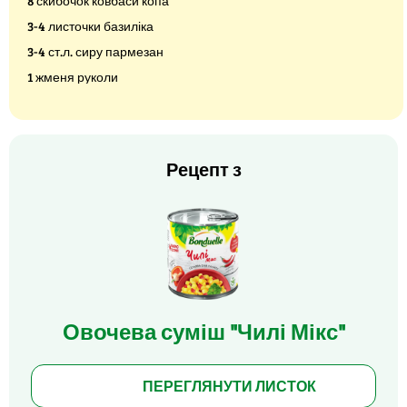
8 скибочок ковбаси копа
3-4 листочки базиліка
3-4 ст.л. сиру пармезан
1 жменя руколи
Рецепт з
Овочева суміш "Чилі Мікс"
ПЕРЕГЛЯНУТИ ЛИСТОК