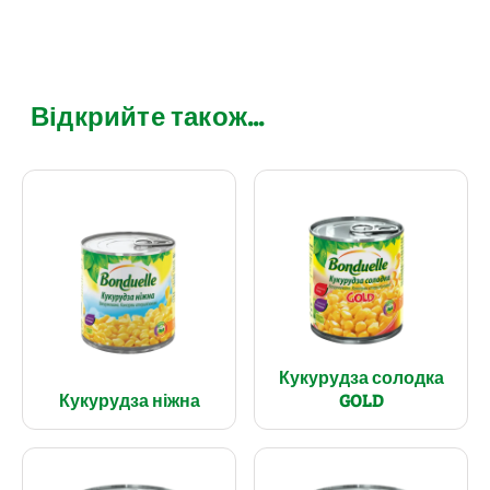
Відкрийте також...
Кукурудза солодка
Кукурудза ніжна
GOLD