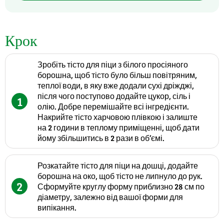
Крок
Зробіть тісто для піци з білого просіяного
борошна, щоб тісто було більш повітряним,
теплої води, в яку вже додали сухі дріжджі,
після чого поступово додайте цукор, сіль і
1
олію. Добре перемішайте всі інгредієнти.
Накрийте тісто харчовою плівкою і залиште
на 2 години в теплому приміщенні, щоб дати
йому збільшитись в 2 рази в об’ємі.
Розкатайте тісто для піци на дошці, додайте
борошна на око, щоб тісто не липнуло до рук.
2
Сформуйте круглу форму приблизно 28 см по
діаметру, залежно від вашої форми для
випікання.