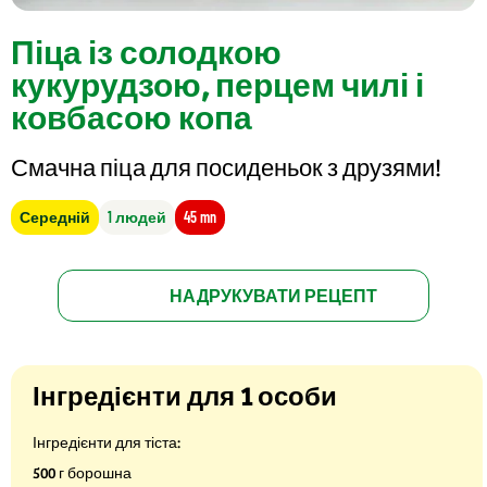
Піца із солодкою
кукурудзою, перцем чилі і
ковбасою копа
Смачна піца для посиденьок з друзями!
Середній
1 людей
45 mn
НАДРУКУВАТИ РЕЦЕПТ
Інгредієнти для 1 особи
Інгредієнти для тіста:
500 г борошна