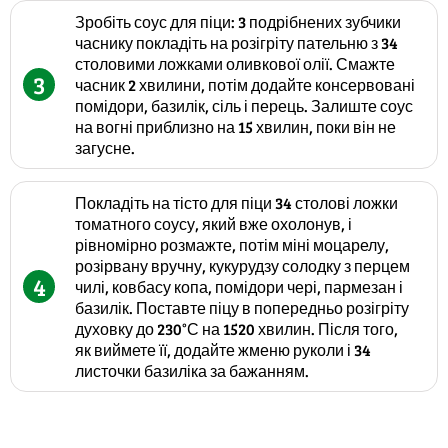
Зробіть соус для піци: 3 подрібнених зубчики
часнику покладіть на розігріту пательню з 34
столовими ложками оливкової олії. Смажте
3
часник 2 хвилини, потім додайте консервовані
помідори, базилік, сіль і перець. Залиште соус
на вогні приблизно на 15 хвилин, поки він не
загусне.
Покладіть на тісто для піци 34 столові ложки
томатного соусу, який вже охолонув, і
рівномірно розмажте, потім міні моцарелу,
розірвану вручну, кукурудзу солодку з перцем
4
чилі, ковбасу копа, помідори чері, пармезан і
базилік. Поставте піцу в попередньо розігріту
духовку до 230°С на 1520 хвилин. Після того,
як виймете її, додайте жменю руколи і 34
листочки базиліка за бажанням.