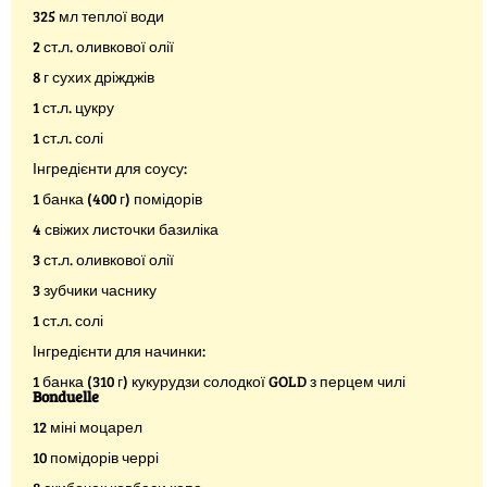
325 мл теплої води
2 ст.л. оливкової олії
8 г сухих дріжджів
1 ст.л. цукру
1 ст.л. солі
Інгредієнти для соусу:
1 банка (400 г) помідорів
4 свіжих листочки базиліка
3 ст.л. оливкової олії
3 зубчики часнику
1 ст.л. солі
Інгредієнти для начинки:
1 банка (310 г) кукурудзи солодкої GOLD з перцем чилі
Bonduelle
12 міні моцарел
10 помідорів черрі