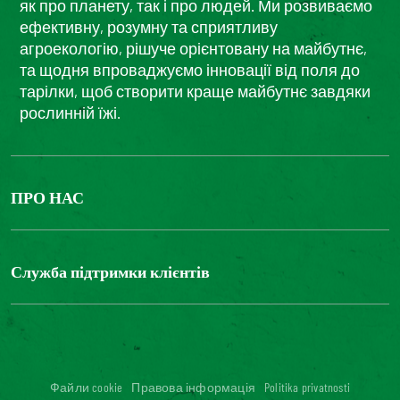
як про планету, так і про людей. Ми розвиваємо
ефективну, розумну та сприятливу
агроекологію, рішуче орієнтовану на майбутнє,
та щодня впроваджуємо інновації від поля до
тарілки, щоб створити краще майбутнє завдяки
рослинній їжі.
ПРО НАС
The Bonduelle group
Louis Bonduelle Foundation
Служба підтримки клієнтів
Зв'яжіться з нами
Часті запитання
Цифрова доступність: невідповідність
Файли cookie
Правова інформація
Politika privatnosti