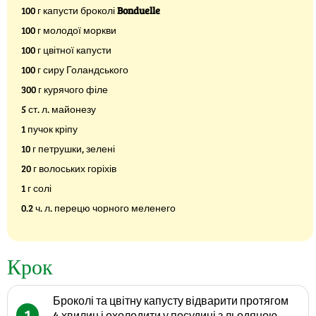
100 г капусти броколі
Bonduelle
100 г молодої моркви
100 г цвітної капусти
100 г сиру Голандського
300 г курячого філе
5 ст. л. майонезу
1 пучок кріпу
10 г петрушки, зелені
20 г волоських горіхів
1 г солі
0.2 ч. л. перецю чорного меленего
Крок
Броколі та цвітну капусту відварити протягом
1
4 хвилин і охолодити у посудині з льодяною