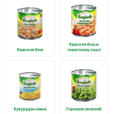
Квасоля біла в
Квасоля біла
томатному соусі
Кукурудза ніжна
Горошок зелений