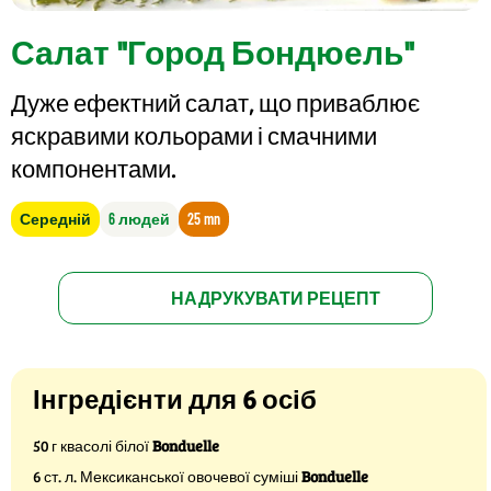
Салат "Город Бондюель"
Дуже ефектний салат, що приваблює
яскравими кольорами і смачними
компонентами.
Середній
6 людей
25 mn
НАДРУКУВАТИ РЕЦЕПТ
Інгредієнти для 6 осіб
50 г квасолі білої
Bonduelle
6 ст. л. Мексиканської овочевої суміші
Bonduelle