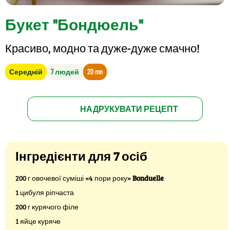
Букет "Бондюель"
Красиво, модно та дуже-дуже смачно!
Середній
7 людей
20 mn
НАДРУКУВАТИ РЕЦЕПТ
Інгредієнти для 7 осіб
200 г овочевої суміші «4 пори року»
Bonduelle
1 цибуля ріпчаста
200 г курячого філе
1 яйце куряче