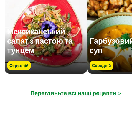
Мексиканський
салат з пастою та
Гарбузовий
тунцем
суп
Середній
Середній
Перегляньте всі наші рецепти
>