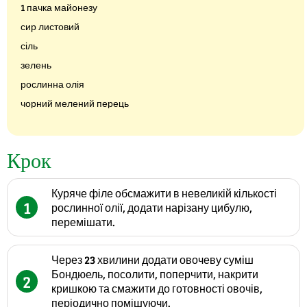
1 пачка майонезу
сир листовий
сіль
зелень
рослинна олія
чорний мелений перець
Крок
Куряче філе обсмажити в невеликій кількості
1
рослинної олії, додати нарізану цибулю,
перемішати.
Через 23 хвилини додати овочеву суміш
Бондюель, посолити, поперчити, накрити
2
кришкою та смажити до готовності овочів,
періодично помішуючи.