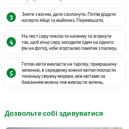
Зняти з вогню, дати схолонути. Потім додати
3
натерте яйце та майонез. Перемішати.
На лист сиру покласти начинку та згорнути
4
так, щоб кінці сиру заходили один на одного
(як на фото), ніби згортаємо пакетик з паперу.
Готові квіти викласти на тарілку, прикрашену
зеленню, в серединку кожної квітки покласти
5
тоненьку смужку моркви, між квітами за
бажанням можна теж викласти зелень.
Дозвольте собі здивуватися