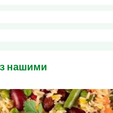
жливі сліди селери.
рожений продукт повторно не заморожувати! Умови зберігання
 місяць; при температурі -18° С: вжити до дати вказаної на упа
 з нашими