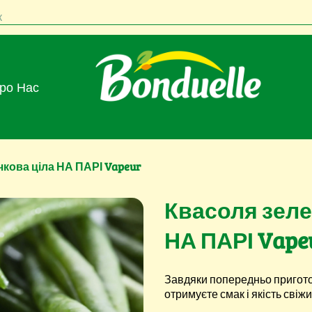
к
Про Нас
чкова ціла НА ПАРІ Vapeur
Квасоля зеле
НА ПАРІ Vape
Завдяки попередньо пригот
отримуєте смак і якість свіжи