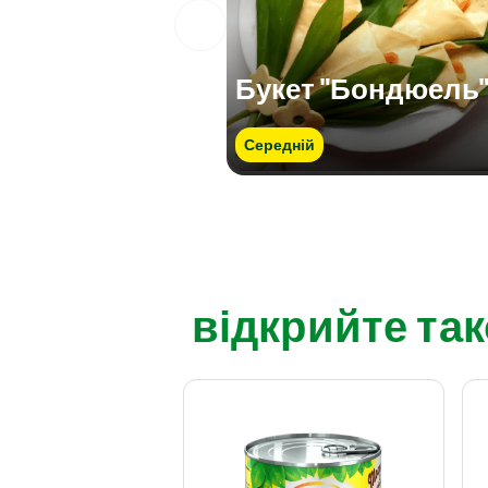
Букет "Бондюель
Середній
відкрийте тако