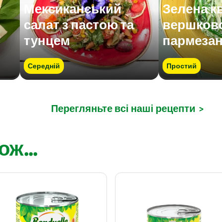
Мексиканський
Зелена к
салат з пастою та
вершково
"
тунцем
пармеза
Середній
Простий
Перегляньте всі наші рецепти
>
ж...