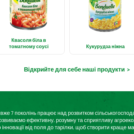
Квасоля біла в
томатному соусі
Кукурудза ніжна
Відкрийте для себе наші продукти
>
кий вже 7 поколінь працює над розвитком сільськогоспо
розвиваємо ефективну, розумну та сприятливу агроеко
нновації від поля до тарілки, щоб створити краще ма