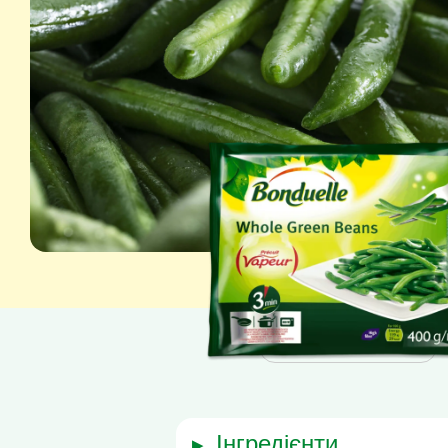
Маса нетто: 400 g
інгредієнти
▶