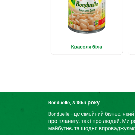
Квасоля біла
Bonduelle, з 1853 року
Bonduelle – це сімейний бізнес, я
про планету, так і про людей. Ми 
майбутнє, та щодня впроваджуємо і