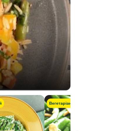
0,01 г
й
Вегетаріанський