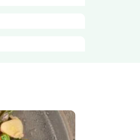
Для
100g
119
: при температурі - 6° С: 1 
ковці.
29 ккал
0,1 г
0,0 г
3,1 г
1,4 г
3,8 г
1,9 г