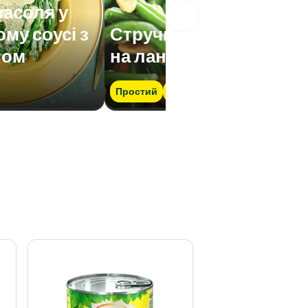
васоля у
му соусі з
Стручкова квасоля
ном
на ланч
Простий
Швидко