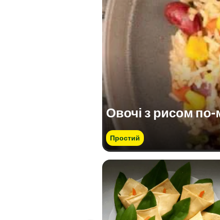
Сіль (г)
Овочі з рисом по
Простий