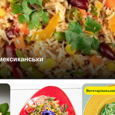
-мексиканськи
Вегетаріанськи