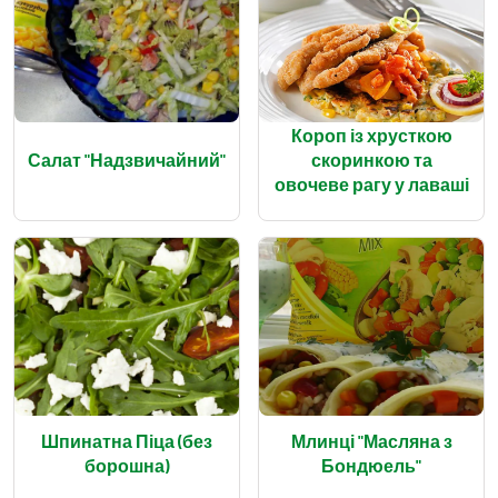
Короп із хрусткою
Салат "Надзвичайний"
скоринкою та
овочеве рагу у лаваші
Шпинатна Піца (без
Млинці "Масляна з
борошна)
Бондюель"