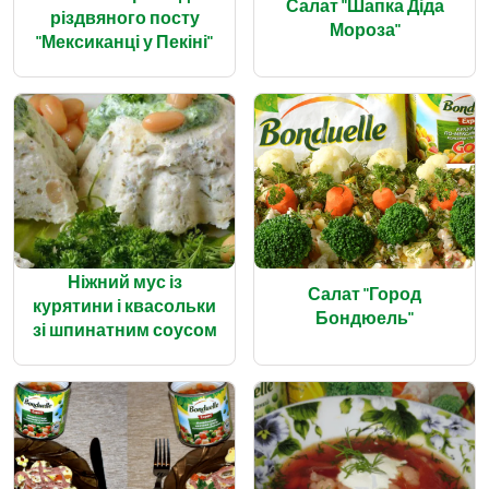
Салат "Шапка Діда
різдвяного посту
Мороза"
"Мексиканці у Пекіні"
Ніжний мус із
Салат "Город
курятини і квасольки
Бондюель"
зі шпинатним соусом