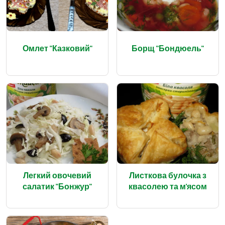
Омлет "Казковий"
Борщ "Бондюель"
Легкий овочевий
Листкова булочка з
салатик "Бонжур"
квасолею та м'ясом