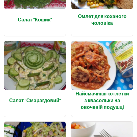
Омлет для коханого
Салат "Кошик"
чоловіка
Найсмачніші котлетки
Салат "Смарагдовий"
з квасольки на
овочевій подушці