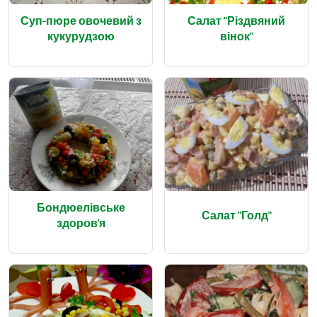
Суп-пюре овочевий з
Салат "Різдвяний
кукурудзою
вінок"
Бондюелівське
Салат "Голд"
здоров'я