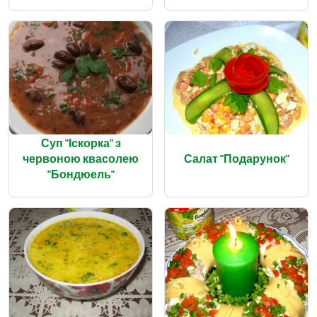
Суп "Іскорка" з
червоною квасолею
Салат "Подарунок"
"Бондюель"