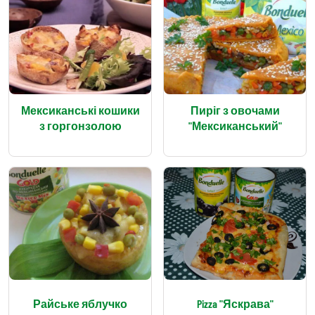
Мексиканські кошики
Пиріг з овочами
з горгонзолою
"Мексиканський"
Райське яблучко
Pizza "Яскрава"