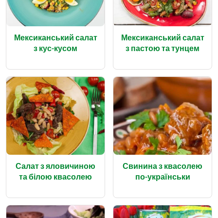
Мексиканський салат
Мексиканський салат
з кус-кусом
з пастою та тунцем
Салат з яловичиною
Свинина з квасолею
та білою квасолею
по-українськи