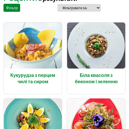
Фільтр
Кукурудза з перцем
Біла квасоля з
чилі та сиром
беконом і зеленню