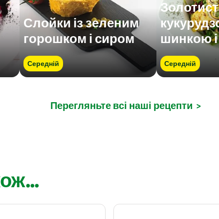
Золотисті
Слойки із зеленим
кукурудз
горошком і сиром
шинкою і
Середній
Середній
Перегляньте всі наші рецепти
>
ож...