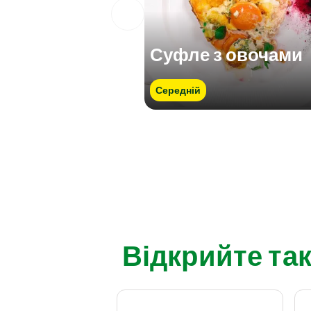
Суфле з овочами
Середній
Відкрийте так