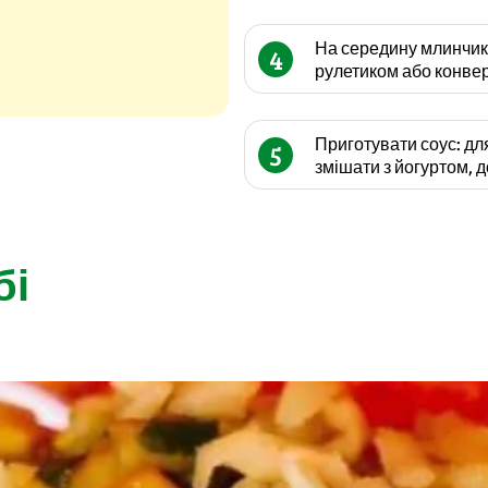
На середину млинчика
4
рулетиком або конве
Приготувати соус: для
5
змішати з йогуртом, д
бі