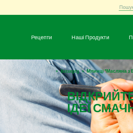
Пошу
Рецепти
Наші Продукти
>
Retsepty
>
Млинці "Масляна з
ВІДКРИЙТЕ
ІДЕЇ СМАЧ