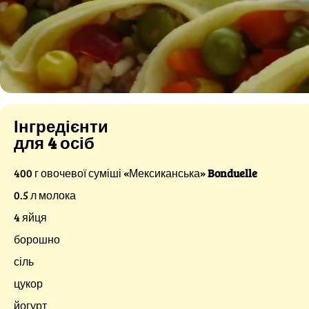
Інгредієнти
для 4 осіб
400 г овочевої суміші «Мексиканська»
Bonduelle
0.5 л молока
4 яйця
борошно
сіль
цукор
йогурт