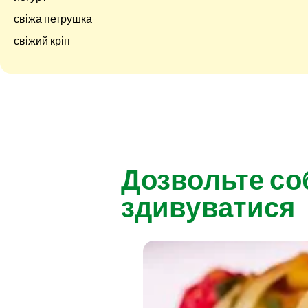
свіжа петрушка
свіжий кріп
Дозвольте со
здивуватися