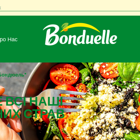
к
Про Нас
 Бондюель"
 ВСІ НАШІ
НИХ СТРАВ