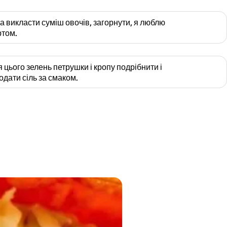
 викласти суміш овочів, загорнути, я люблю
ртом.
 цього зелень петрушки і кропу подрібнити і
одати сіль за смаком.