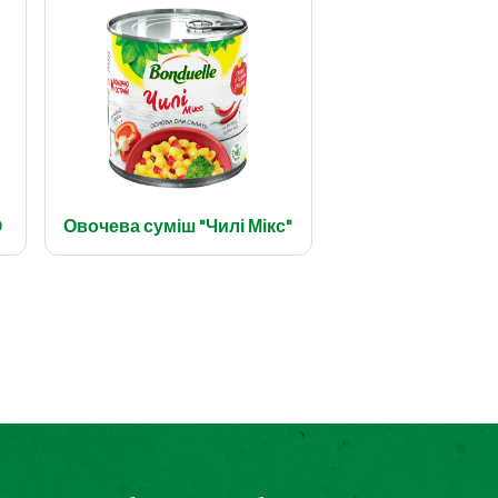
D
Овочева суміш "Чилі Мікс"