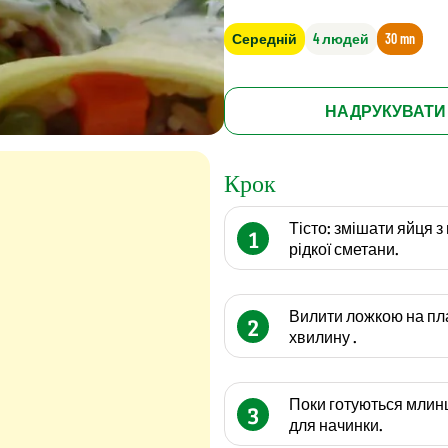
Середній
4 людей
30 mn
НАДРУКУВАТИ
Крок
Тісто: змішати яйця з
1
рідкої сметани.
Вилити ложкою на пла
2
хвилину .
Поки готуються млинц
3
для начинки.