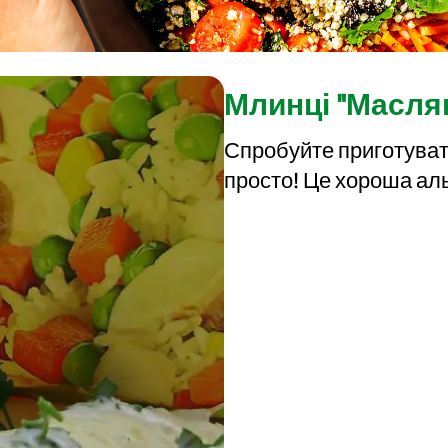
Млинці "Масля
Спробуйте приготувати
просто! Це хороша ал