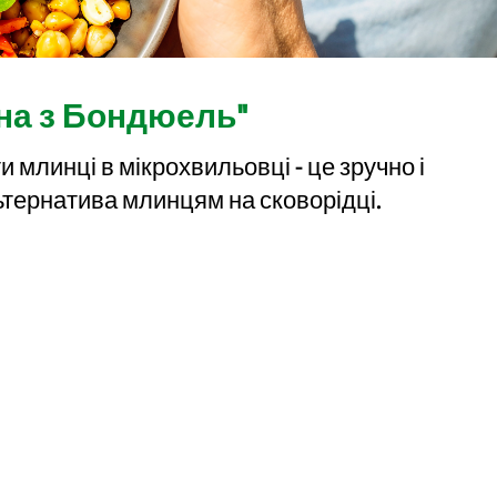
на з Бондюель"
 млинці в мікрохвильовці - це зручно і
ьтернатива млинцям на сковорідці.