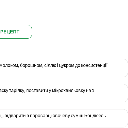
 РЕЦЕПТ
 молоком, борошном, сіллю і цукром до консистенції
ску тарілку, поставити у мікрохвильовку на 1
і, відварити в пароварці овочеву суміш Бондюель