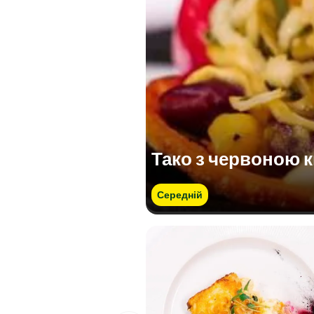
Тако з червоною 
Середній