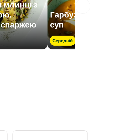
 млинці з
ою,
Гарбузовий крем-
 спаржею
суп
Середній