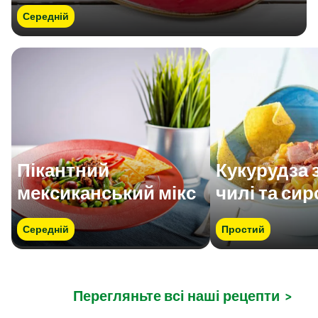
Середній
Пікантний
Кукурудза 
мексиканський мікс
чилі та си
Середній
Простий
Перегляньте всі наші рецепти
>