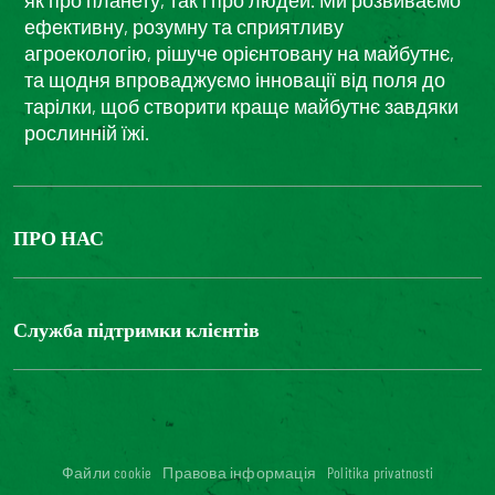
як про планету, так і про людей. Ми розвиваємо
ефективну, розумну та сприятливу
агроекологію, рішуче орієнтовану на майбутнє,
та щодня впроваджуємо інновації від поля до
тарілки, щоб створити краще майбутнє завдяки
рослинній їжі.
ПРО НАС
The Bonduelle group
Louis Bonduelle Foundation
Служба підтримки клієнтів
Зв'яжіться з нами
Часті запитання
Цифрова доступність: невідповідність
Файли cookie
Правова інформація
Politika privatnosti