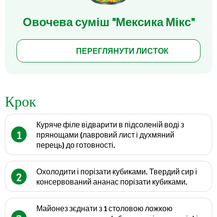
Овочева суміш "Мексика Мікс"
ПЕРЕГЛЯНУТИ ЛИСТОК
Крок
Куряче філе відварити в підсоленій воді з
1
прянощами (лавровий лист і духмяний
перець) до готовності.
Охолодити і порізати кубиками. Твердий сир і
2
консервований ананас порізати кубиками.
Майонез зєднати з 1 столовою ложкою