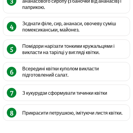
3
ананасового сиропу (з баночки від ананасів) і
паприкою.
Зєднати філе, сир, ананаси, овочеву суміш
4
помексиканськи, майонез.
Помідори нарізати тонкими кружальцями і
5
викласти на тарілці у вигляді квітки.
Всередині квітки куполом викласти
6
підготовлений салат.
7
З кукурудзи сформувати тичинки квітки
8
Прикрасити петрушкою, імітуючи листя квітки.