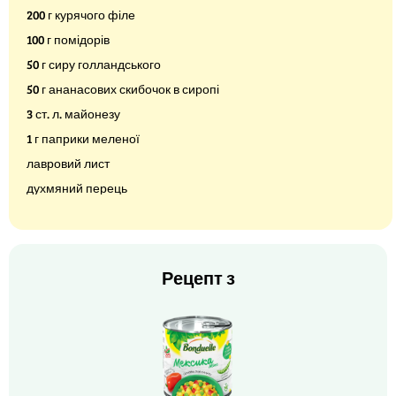
200 г курячого філе
100 г помідорів
50 г сиру голландського
50 г ананасових скибочок в сиропі
3 ст. л. майонезу
1 г паприки меленої
лавровий лист
духмяний перець
Рецепт з