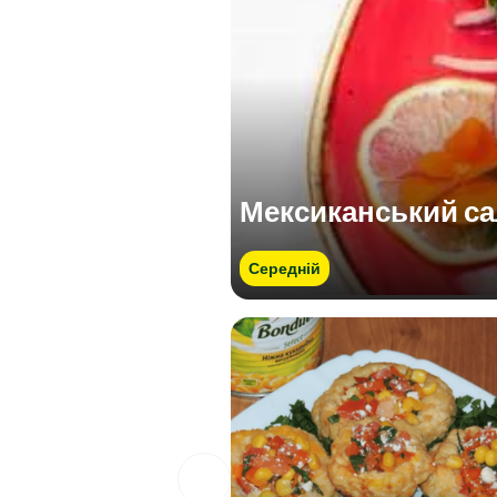
Мексиканський са
Середній