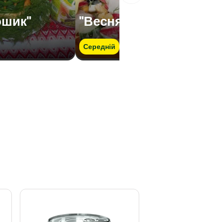
ошик"
"Весняний настрій"
Середній