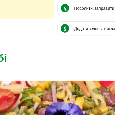
4
Посолити, заправити
5
Додати зелень і викла
бі