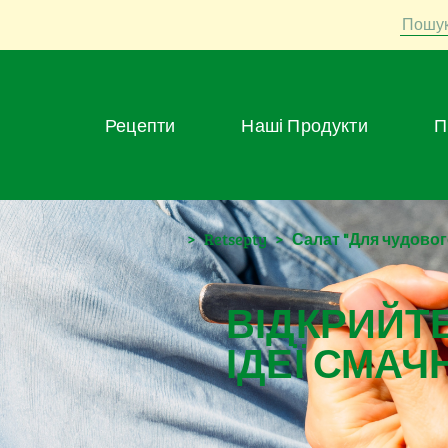
Пошу
Рецепти
Наші Продукти
>
Retsepty
>
Салат "Для чудово
ВІДКРИЙТЕ
ІДЕЇ СМАЧ