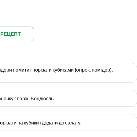
 РЕЦЕПТ
ідори помити і порізати кубиками (огірок, помідор),
аночку спаржі Бондюель.
орізати на кубики і додати до салату.