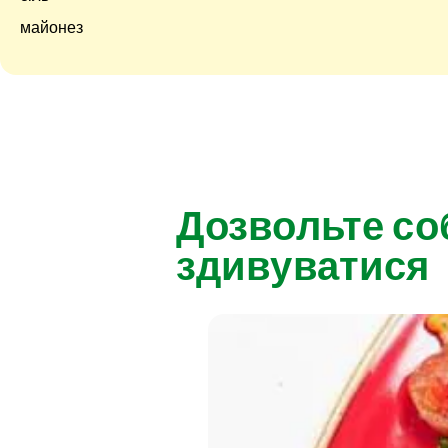
майонез
Дозвольте со
здивуватися