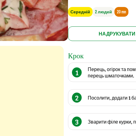
Середній
2 людей
20 mn
НАДРУКУВАТИ
Крок
Перець, огірок та пом
1
перець шматочками.
2
Посолити, додати 1 б
3
Зварити філе курки, п