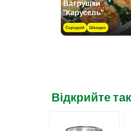
Ватрушки
"Карусель"
Середній
Швидко
Відкрийте так