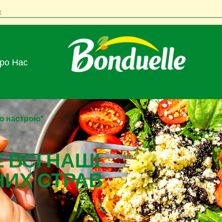
к
Про Нас
го настрою"
 ВСІ НАШІ
НИХ СТРАВ