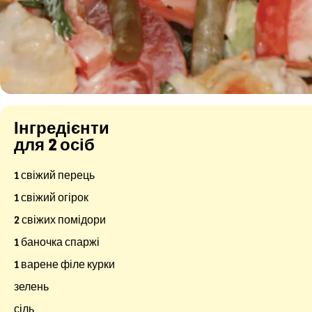
Інгредієнти
для 2 осіб
1 свіжий перець
1 свіжий огірок
2 свіжих помідори
1 баночка спаржі
1 варене філе курки
зелень
сіль