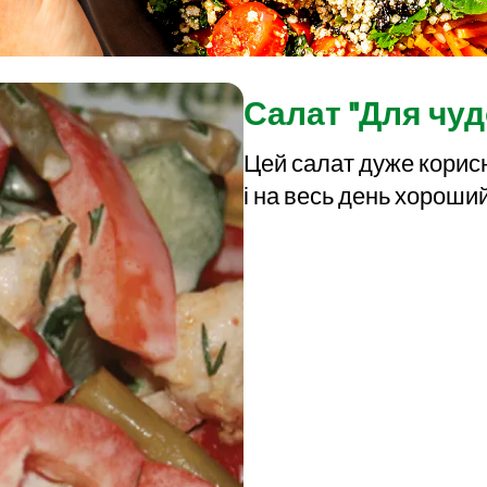
Салат "Для чу
Цей салат дуже корисн
і на весь день хороши