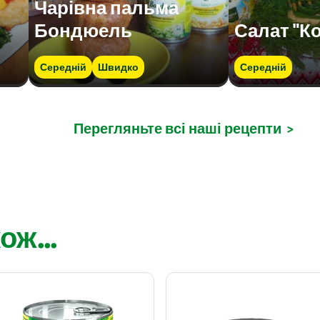
Чарівна пальма
Бондюель
Салат "К
Середній
Швидко
Середній
Перегляньте всі наші рецепти
>
ож...