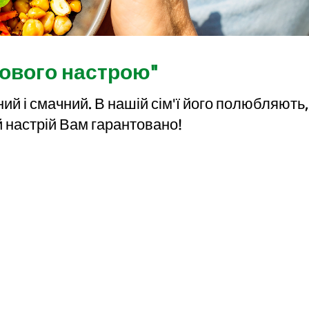
дового настрою"
ий і смачний. В нашій сім'ї його полюбляють,
й настрій Вам гарантовано!