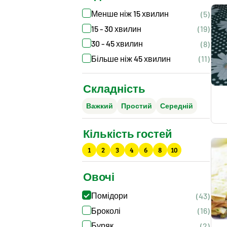
Менше ніж 15 хвилин
(5)
15 - 30 хвилин
(19)
30 - 45 хвилин
(8)
Більше ніж 45 хвилин
(11)
Складність
Важкий
Простий
Середній
Кількість гостей
1
2
3
4
6
8
10
Овочі
Помідори
(43)
Броколі
(16)
Буряк
(2)