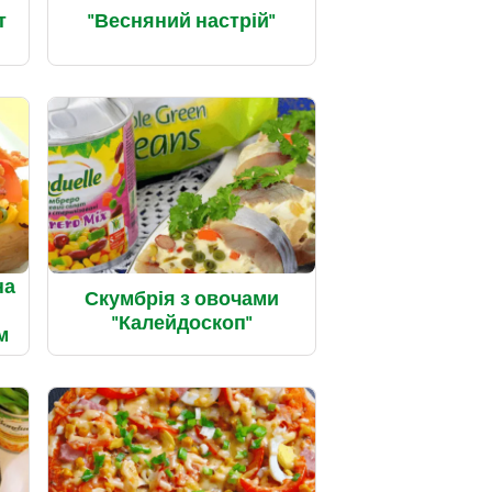
т
"Весняний настрій"
на
Скумбрія з овочами
"Калейдоскоп"
м