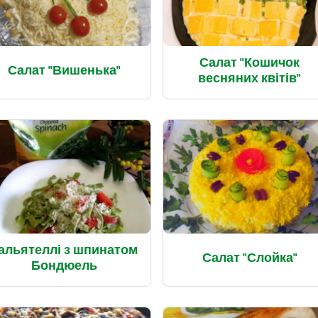
Салат "Кошичок
Салат "Вишенька"
весняних квітів"
альятеллі з шпинатом
Салат "Слойка"
Бондюель