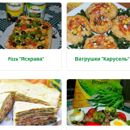
Pizza "Яскрава"
Ватрушки "Карусель"