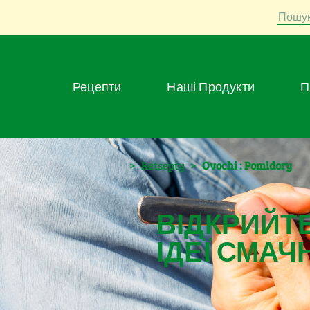
Пошу
Рецепти
Наші Продукти
>
Retsepty
>
Ovochi : Pomidory
ВІДКРИЙТЕ
ІДЕЇ СМАЧ