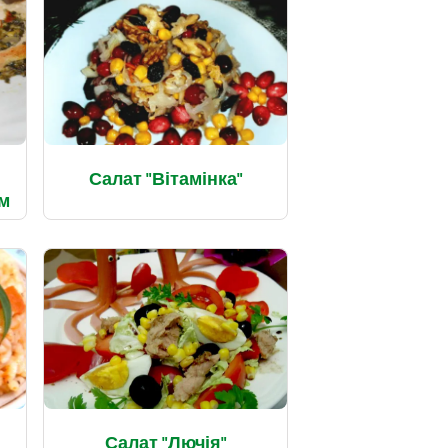
Салат "Вітамінка"
м
и
Салат "Лючія"