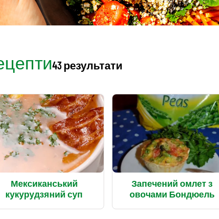
ецепти
43 результати
Мексиканський
Запечений омлет з
кукурудзяний суп
овочами Бондюель