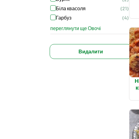
Біла квасоля
(21)
Гарбуз
(4)
переглянути ще Овочі
Видалити
Н
к