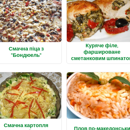
Куряче філе,
Смачна піца з
фаршироване
"Бондюель"
сметанковим шпинато
Смачна картопля
Плов по-македонськ