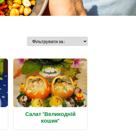
Салат "Великодній
кошик"