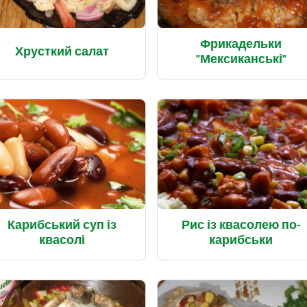
Фрикадельки
Хрусткий салат
"Мексиканські"
Карибський суп із
Рис із квасолею по-
квасолі
карибськи