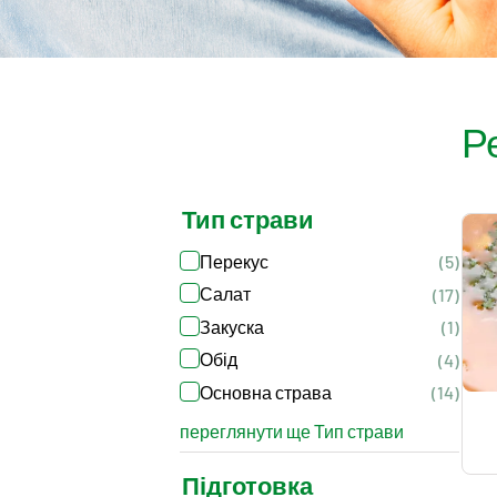
Р
Тип страви
Перекус
(5)
Салат
(17)
Закуска
(1)
Обід
(4)
Основна страва
(14)
переглянути ще Тип страви
Підготовка