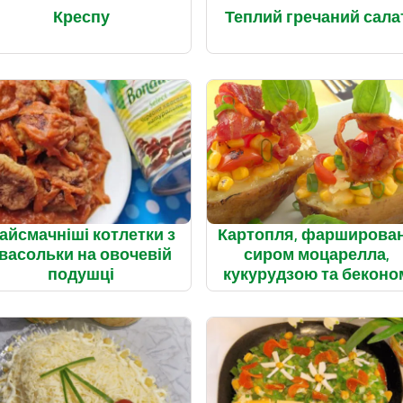
Креспу
Теплий гречаний сала
айсмачніші котлетки з
Картопля, фарширова
васольки на овочевій
сиром моцарелла,
подушці
кукурудзою та беконо