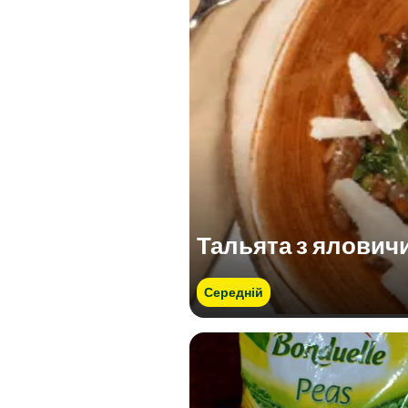
Тальята з ялович
Середній