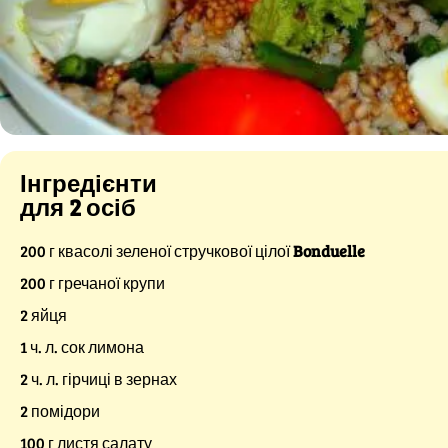
Інгредієнти
для 2 осіб
200 г квасолі зеленої стручкової цілої
Bonduelle
200 г гречаної крупи
2 яйця
1 ч. л. сок лимона
2 ч. л. гірчиці в зернах
2 помідори
100 г листя салату