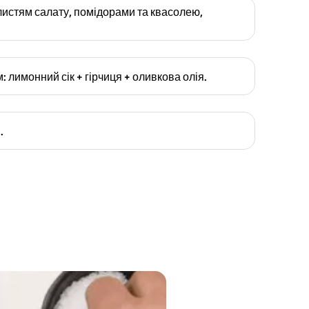
листям салату, помідорами та квасолею,
 лимонний сік + гірчиця + оливкова олія.
.