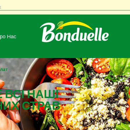
к
Про Нас
алат
 ВСІ НАШІ
НИХ СТРАВ