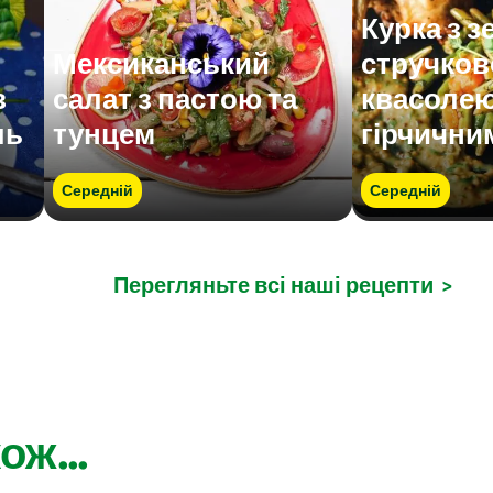
Курка з 
Мексиканський
стручко
з
салат з пастою та
квасолею
ль
тунцем
гірчични
Середній
Середній
Перегляньте всі наші рецепти
>
ож...