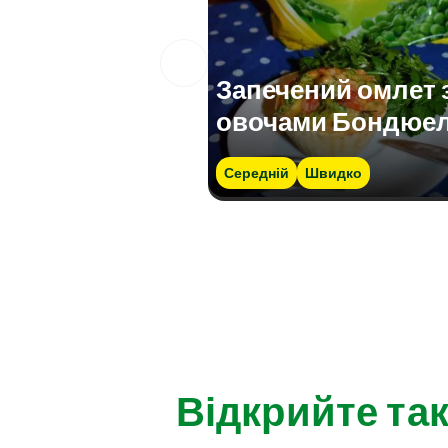
Запечений омлет 
овочами Бондюе
Середній
Швидко
Відкрийте так