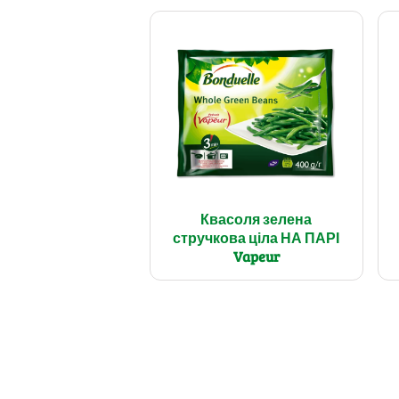
Квасоля зелена
стручкова ціла НА ПАРІ
Vapeur