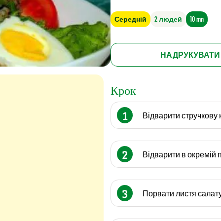
Середній
2 людей
10 mn
НАДРУКУВАТИ
Крок
1
Відварити стручкову 
2
Відварити в окремій п
3
Порвати листя салату