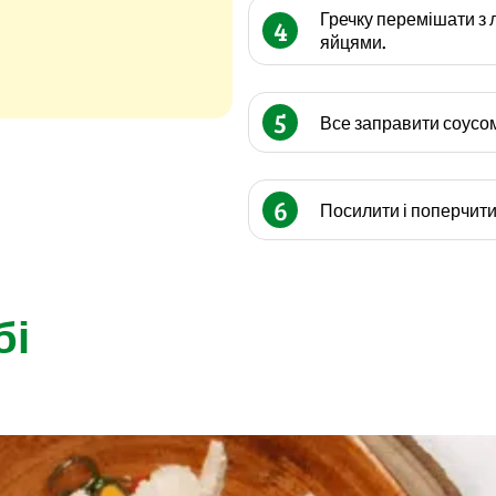
Гречку перемішати з 
4
яйцями.
5
Все заправити соусом:
6
Посилити і поперчити
бі