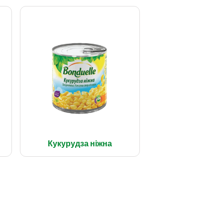
Кукурудза ніжна