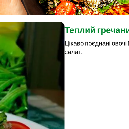
Теплий гречан
Цікаво поєднані овочі
салат.