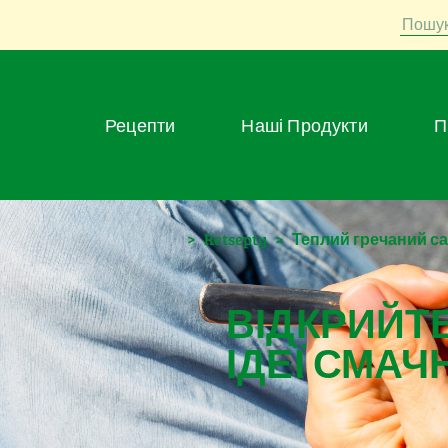
Пошу
Рецепти
Наші Продукти
>
Retsepty
>
Теплий гречаний с
ВІДКРИЙТЕ
ІДЕЇ СМАЧ