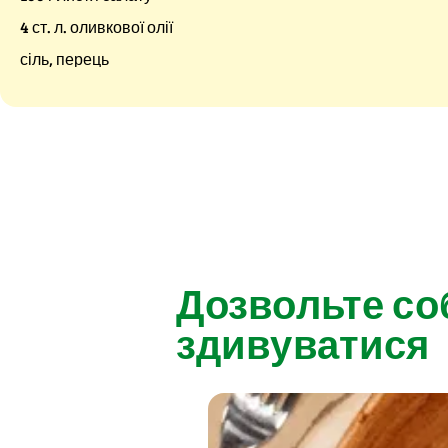
4 ст. л. оливкової олії
сіль, перець
Дозвольте со
здивуватися