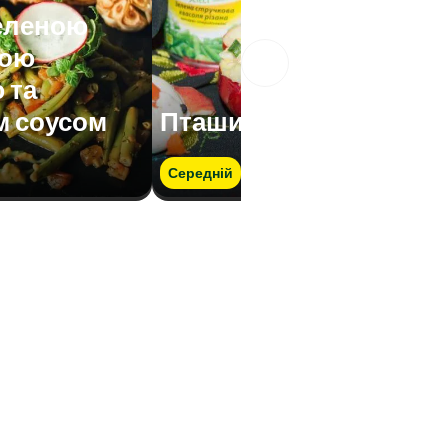
зеленою
вою
 та
м соусом
Пташине гніздо
Середній
Швидко