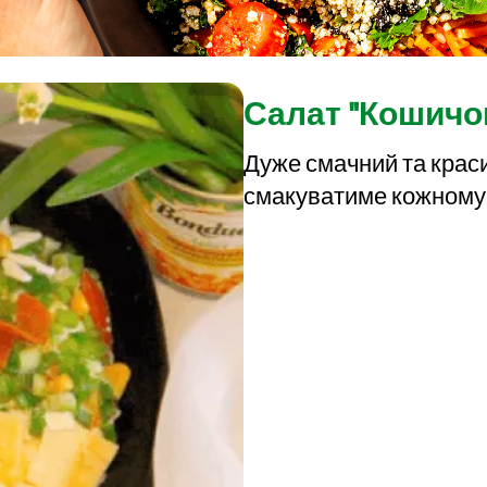
Салат "Кошичок
Дуже смачний та крас
смакуватиме кожному