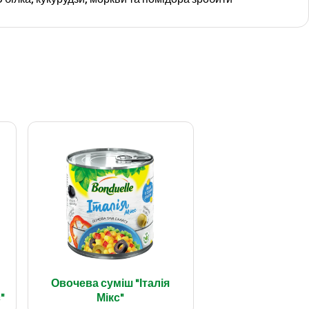
Овочева суміш "Італія
"
Мікс"