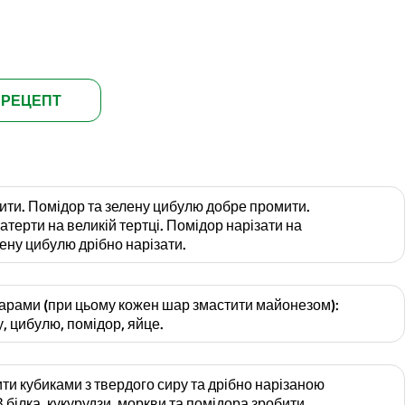
 РЕЦЕПТ
ити. Помідор та зелену цибулю добре промити.
атерти на великій тертці. Помідор нарізати на
лену цибулю дрібно нарізати.
арами (при цьому кожен шар змастити майонезом):
у, цибулю, помідор, яйце.
ти кубиками з твердого сиру та дрібно нарізаною
 білка, кукурудзи, моркви та помідора зробити