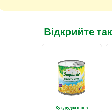
Відкрийте так
Кукурудза ніжна