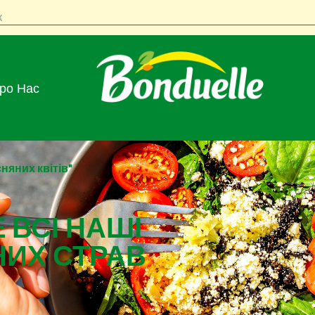
к
Про Нас
няних квітів"
 ВСІ НАШІ
НИХ СТРАВ