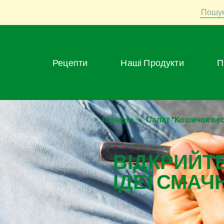
Пошу
Рецепти
Наші Продукти
>
Retsepty
>
Салат "Кошичок вес
ВІДКРИЙТЕ
ІДЕЇ СМАЧ