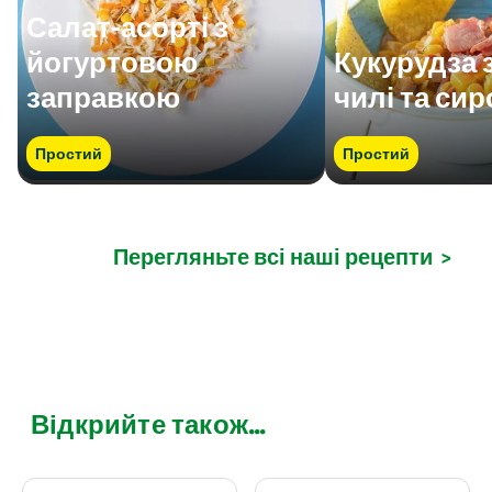
Салат-асорті з
йогуртовою
Кукурудза 
заправкою
чилі та си
Простий
Простий
Перегляньте всі наші рецепти
>
Відкрийте також...