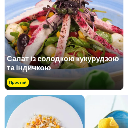
Салат із солодкою кукурудзою
та індичкою
Простий