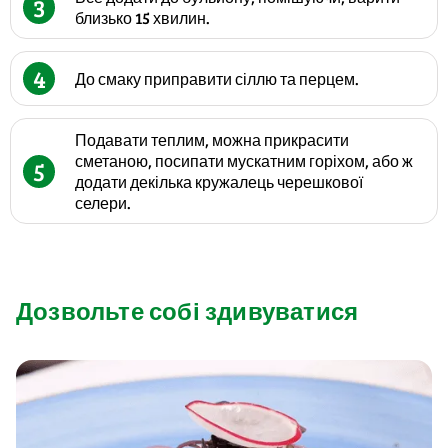
3
близько 15 хвилин.
4
До смаку приправити сіллю та перцем.
Подавати теплим, можна прикрасити
сметаною, посипати мускатним горіхом, або ж
5
додати декілька кружалець черешкової
селери.
Дозвольте собі здивуватися