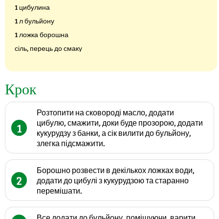
1 цибулина
1 л бульйону
1 ложка борошна
сіль, перець до смаку
Крок
Розтопити на сковороді масло, додати
цибулю, смажити, доки буде прозорою, додати
1
кукурудзу з банки, а сік вилити до бульйону,
злегка підсмажити.
Борошно розвести в декількох ложках води,
2
додати до цибулі з кукурудзою та старанно
перемішати.
Все додати до бульйону, помішуючи, варити