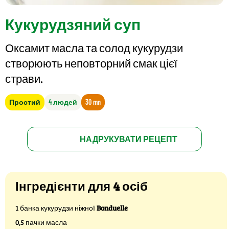
Кукурудзяний суп
Оксамит масла та солод кукурудзи
створюють неповторний смак цієї
страви.
Простий
4 людей
30 mn
НАДРУКУВАТИ РЕЦЕПТ
Інгредієнти для 4 осіб
1 банка кукурудзи ніжної
Bonduelle
0,5 пачки масла