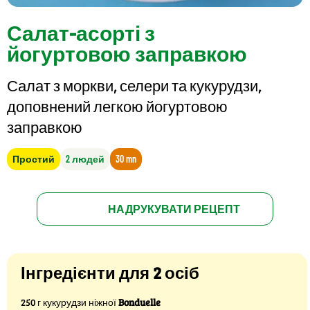
Салат-асорті з
йогуртовою заправкою
Салат з моркви, селери та кукурудзи,
доповнений легкою йогуртовою
заправкою
Простий
2 людей
30 mn
НАДРУКУВАТИ РЕЦЕПТ
Інгредієнти для 2 осіб
250 г кукурудзи ніжної
Bonduelle