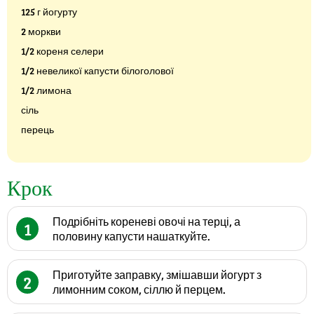
125 г йогурту
2 моркви
1/2 кореня селери
1/2 невеликої капусти білоголової
1/2 лимона
сіль
перець
Крок
Подрібніть кореневі овочі на терці, а
1
половину капусти нашаткуйте.
Приготуйте заправку, змішавши йогурт з
2
лимонним соком, сіллю й перцем.