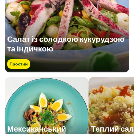
Салат із солодкою кукурудзою
та індичкою
Простий
Мексиканський
Теплий сала