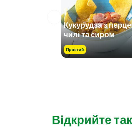
Кукурудза з перц
чилі та сиром
Простий
Відкрийте так