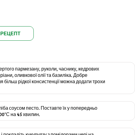
 РЕЦЕПТ
тертого пармезану, руколи, часнику, кедрових
еріани, оливкової олії та базиліка. Добре
я більш рідкої консистенції можна додати трохи
ліба соусом песто. Поставте їх у попередньо
200°С на 45 хвилин.
 і покладіть кукурудзу з помідорами чері на