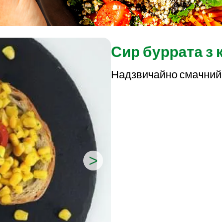
Сир буррата з 
Надзвичайно смачний 
>