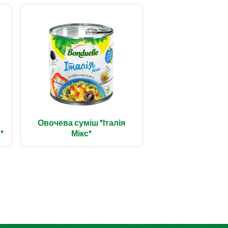
Овочева суміш "Італія
"
Мікс"