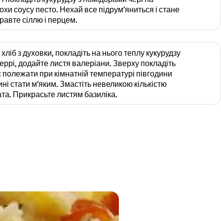
охи соусу песто. Нехай все підрум’яниться і стане
равте сіллю і перцем.
ліб з духовки, покладіть на нього теплу кукурудзу
еррі, додайте листя валеріани. Зверху покладіть
є полежати при кімнатній температурі півгодини
ні стати м’яким. Змастіть невеликою кількістю
ата. Прикрасьте листям базиліка.