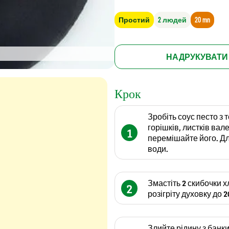
Простий
2 людей
20 mn
НАДРУКУВАТИ
Крок
Зробіть соус песто з 
горішків, листків вал
1
перемішайте його. Дл
води.
Змастіть 2 скибочки х
2
розігріту духовку до 
Злийте рідину з банки