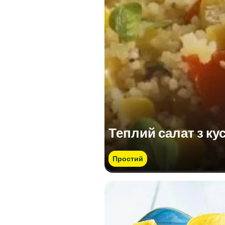
Теплий салат з ку
Простий