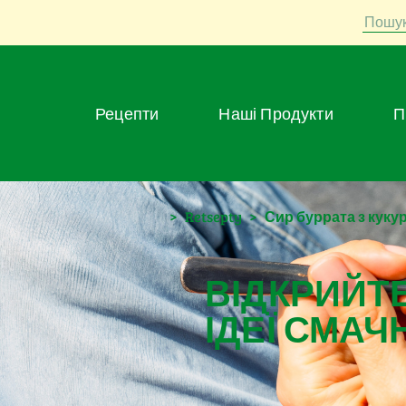
Пошу
Рецепти
Наші Продукти
>
Retsepty
>
Сир буррата з куку
ВІДКРИЙТЕ
ІДЕЇ СМАЧ