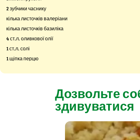
2 зубчики часнику
кілька листочків валеріани
кілька листочків базиліка
4 ст.л. оливкової олії
1 ст.л. солі
1 щіпка перцю
Дозвольте со
здивуватися