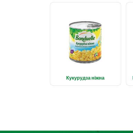
Кукурудза ніжна