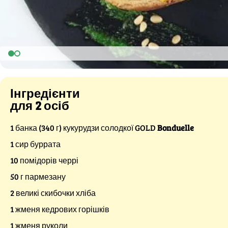
Інгредієнти
для 2 осіб
1 банка (340 г) кукурудзи солодкої GOLD
Bonduelle
1 сир буррата
10 помідорів черрі
50 г пармезану
2 великі скибочки хліба
1 жменя кедрових горішків
1 жменя руколи