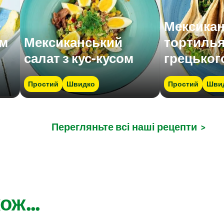
Мексикан
ем
Мексиканський
тортилья 
салат з кус-кусом
грецьког
Простий
Швидко
Простий
Шви
Перегляньте всі наші рецепти
>
ож...