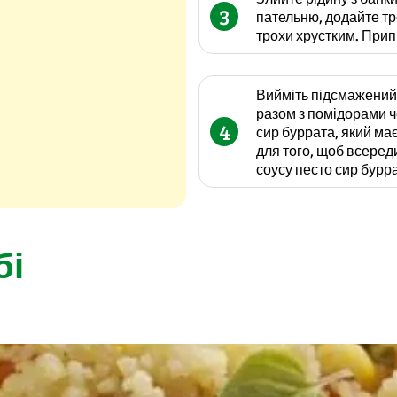
3
пательню, додайте тр
трохи хрустким. Прип
Вийміть підсмажений х
разом з помідорами ч
4
сир буррата, який ма
для того, щоб всереди
соусу песто сир бурр
бі