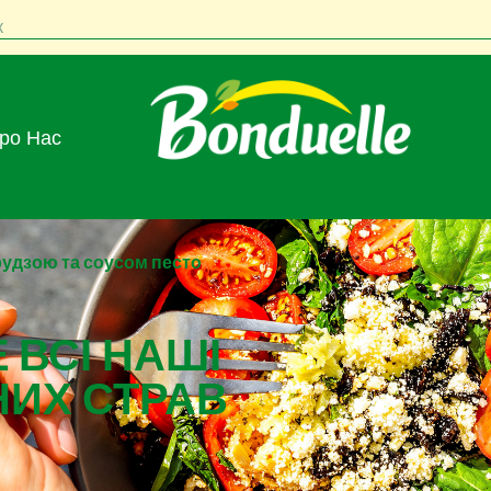
к
Про Нас
рудзою та соусом песто
 ВСІ НАШІ
НИХ СТРАВ