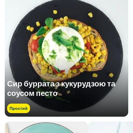
Сир буррата з кукурудзою та
соусом песто
Простий