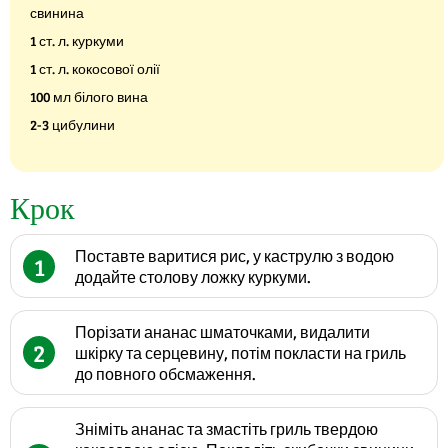
свинина
1 ст. л. куркуми
1 ст. л. кокосової олії
100 мл білого вина
2-3 цибулини
Крок
Поставте варитися рис, у каструлю з водою
1
додайте столову ложку куркуми.
Порізати ананас шматочками, видалити
2
шкірку та серцевину, потім покласти на гриль
до повного обсмаження.
Зніміть ананас та змастіть гриль твердою