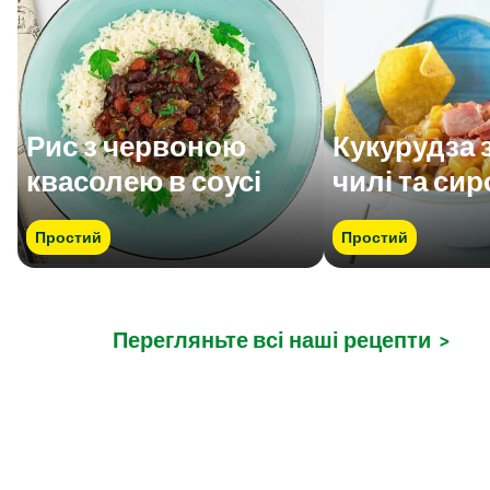
Рис з червоною
Кукурудза 
квасолею в соусі
чилі та си
Простий
Простий
Перегляньте всі наші рецепти
>