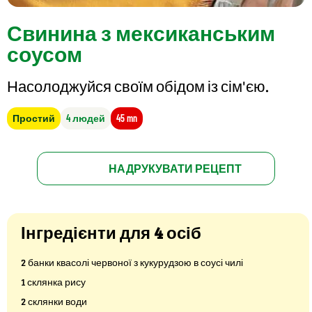
Свинина з мексиканським
соусом
Насолоджуйся своїм обідом із сім'єю.
Простий
4 людей
45 mn
НАДРУКУВАТИ РЕЦЕПТ
Інгредієнти для 4 осіб
2 банки квасолі червоної з кукурудзою в соусі чилі
1 склянка рису
2 склянки води