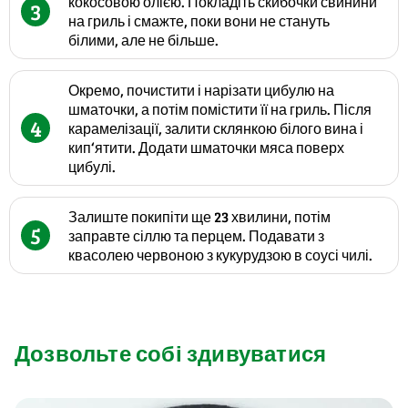
кокосовою олією. Покладіть скибочки свинини
3
на гриль і смажте, поки вони не стануть
білими, але не більше.
Окремо, почистити і нарізати цибулю на
шматочки, а потім помістити її на гриль. Після
4
карамелізації, залити склянкою білого вина і
кип‘ятити. Додати шматочки мяса поверх
цибулі.
Залиште покипіти ще 23 хвилини, потім
5
заправте сіллю та перцем. Подавати з
квасолею червоною з кукурудзою в соусі чилі.
Дозвольте собі здивуватися