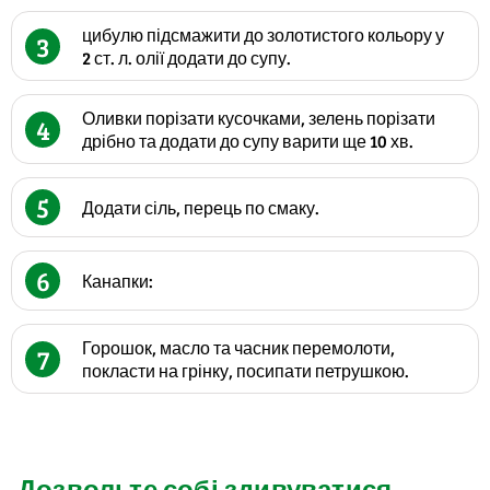
цибулю підсмажити до золотистого кольору у
3
2 ст. л. олії додати до супу.
Оливки порізати кусочками, зелень порізати
4
дрібно та додати до супу варити ще 10 хв.
5
Додати сіль, перець по смаку.
6
Канапки:
Горошок, масло та часник перемолоти,
7
покласти на грінку, посипати петрушкою.
Дозвольте собі здивуватися