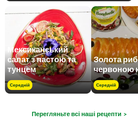
Мексиканський
салат з пастою та
Золота риб
тунцем
червоною 
Середній
Середній
Перегляньте всі наші рецепти
>