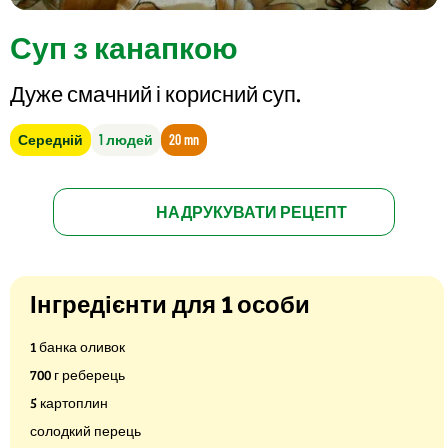
Суп з канапкою
Дуже смачний і корисний суп.
Середній
1 людей
20 mn
НАДРУКУВАТИ РЕЦЕПТ
Інгредієнти для 1 особи
1 банка оливок
700 г реберець
5 картоплин
солодкий перець