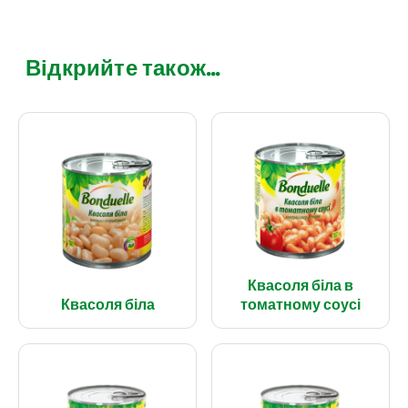
Відкрийте також...
Квасоля біла в
Квасоля біла
томатному соусі