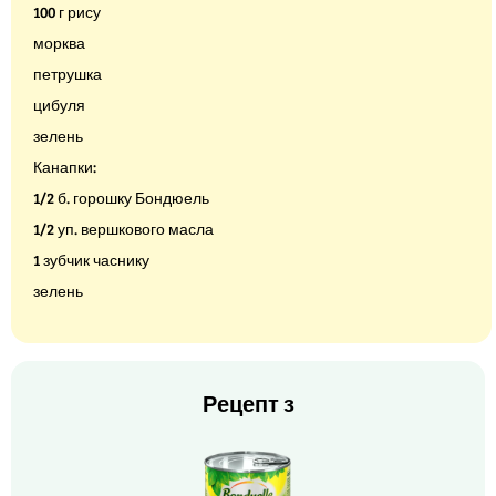
100 г рису
морква
петрушка
цибуля
зелень
Канапки:
1/2 б. горошку Бондюель
1/2 уп. вершкового масла
1 зубчик часнику
зелень
Рецепт з