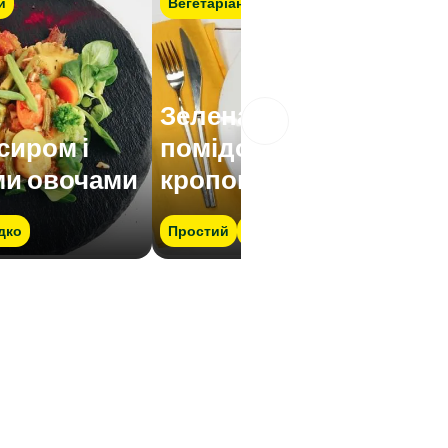
й
Вегетаріанський
Зелена квасоля з
 сиром і
помідорами та
ми овочами
кропом
дко
Простий
Швидко