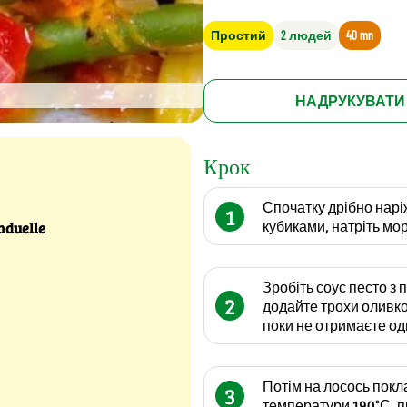
Простий
2 людей
40 mn
НАДРУКУВАТИ
Крок
Спочатку дрібно нарі
1
кубиками, натріть мор
nduelle
Зробіть соус песто з 
2
додайте трохи оливков
поки не отримаєте од
Потім на лосось поклад
3
температури 190°С, п