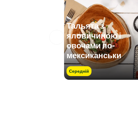
Тальята з
яловичиною і
овочами по-
мексиканськи
Середній