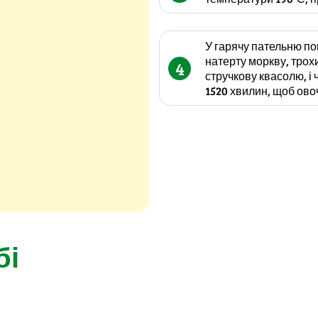
У гарячу пательню по
натерту моркву, трохи
4
стручкову квасолю, і 
1520 хвилин, щоб ово
бі