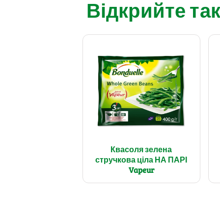
Відкрийте так
Квасоля зелена
стручкова ціла НА ПАРІ
Vapeur