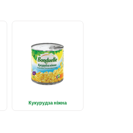
Кукурудза ніжна