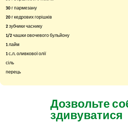
30 г пармезану
20 г кедрових горішків
2 зубчики часнику
1/2 чашки овочевого бульйону
1 лайм
1 с.л. оливкової олії
сіль
перець
Дозвольте со
здивуватися