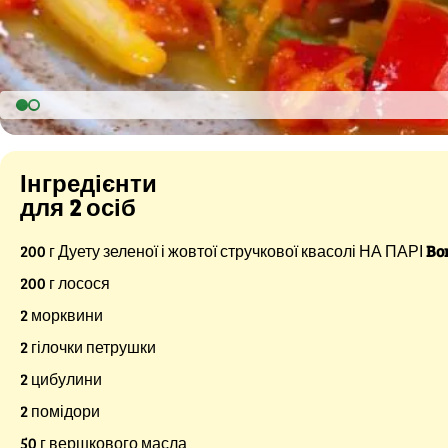
Інгредієнти
для 2 осіб
200 г Дуету зеленої і жовтої стручкової квасолі НА ПАРІ
Bo
200 г лосося
2 морквини
2 гілочки петрушки
2 цибулини
2 помідори
50 г вершкового масла