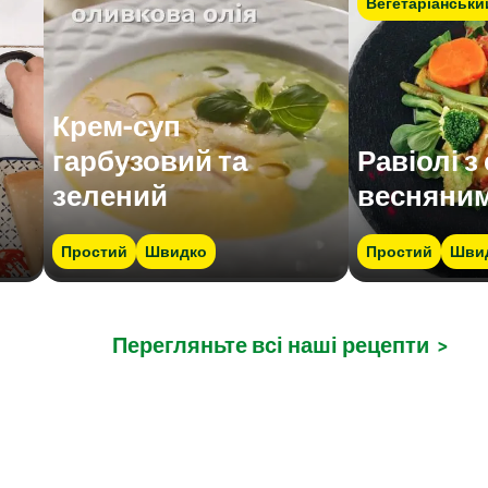
Вегетаріанськи
Крем-суп
гарбузовий та
Равіолі з
зелений
весняни
Простий
Швидко
Простий
Шви
Перегляньте всі наші рецепти
>