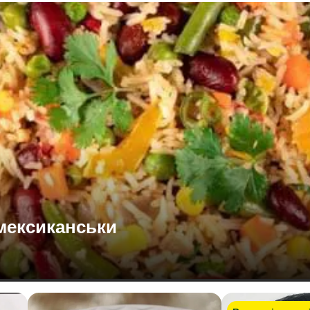
-мексиканськи