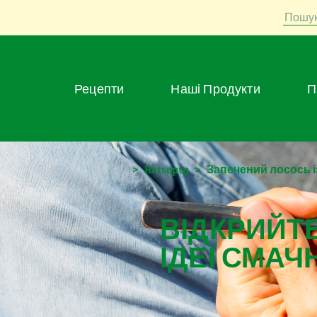
Пошу
Рецепти
Наші Продукти
>
Retsepty
>
Запечений лосось із
ВІДКРИЙТЕ
ІДЕЇ СМАЧ