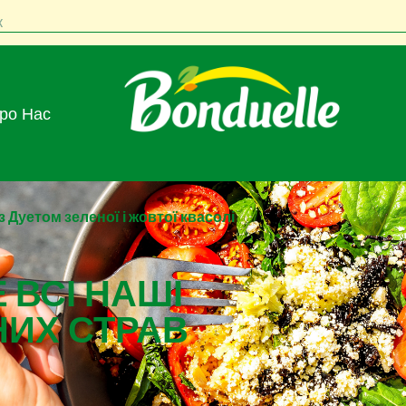
к
Про Нас
 Дуетом зеленої і жовтої квасолі
 ВСІ НАШІ
НИХ СТРАВ