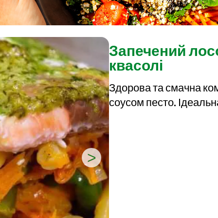
Запечений лосо
квасолі
Здорова та смачна комб
соусом песто. Ідеальн
>