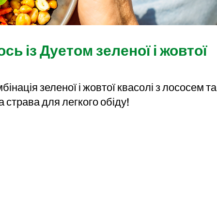
сь із Дуетом зеленої і жовтої
інація зеленої і жовтої квасолі з лососем та
а страва для легкого обіду!