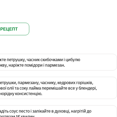
 РЕЦЕПТ
жте петрушку, часник скибочками і цибулю
кву, наріжте помідори і пармезан.
петрушки, пармезану, часнику, кедрових горішків,
ої олії та соку лайма перемішайте все у блендері,
норідну консистенцію.
іть соус песто і запікайте в духовці, нагрітій до
ротягом 15 хвилин.