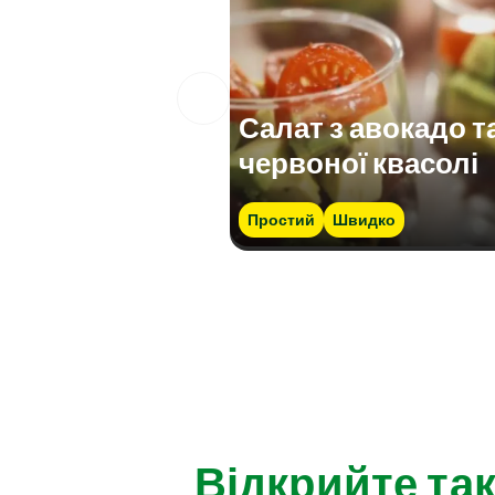
Салат з авокадо т
червоної квасолі
Простий
Швидко
Відкрийте так