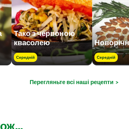
а
Тако з червоною
квасолею
Новоріч
Середній
Середній
Перегляньте всі наші рецепти
>
ож...