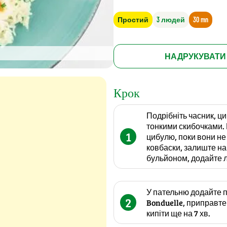
Простий
3 людей
30 mn
НАДРУКУВАТИ
Крок
Подрібніть часник, ци
тонкими скибочками. 
1
цибулю, поки вони не
ковбаски, залиште на 
бульйоном, додайте ла
У пательню додайте п
2
Bonduelle, приправте
кипіти ще на 7 хв.