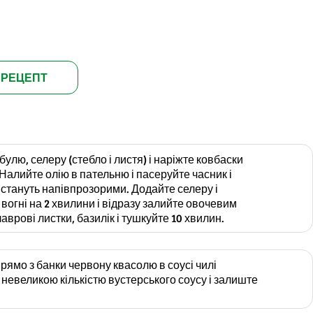
 РЕЦЕПТ
булю, селеру (стебло і листя) і наріжте ковбаски
Налийте олію в пательню і пасеруйте часник і
 стануть напівпрозорими. Додайте селеру і
вогні на 2 хвилини і відразу залийте овочевим
врові листки, базилік і тушкуйте 10 хвилин.
рямо з банки червону квасолю в соусі чилі
 невеликою кількістю вустерського соусу і залиште