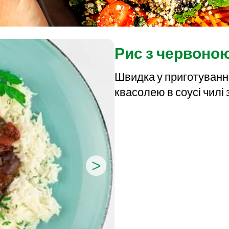
Рис з червоною
Швидка у приготуванні
квасолею в соусі чилі 
>