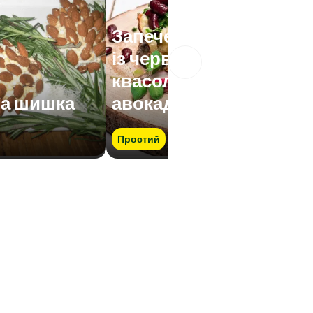
Запечена картопля
із червоною
квасолею і кремом з
на шишка
авокадо
Простий