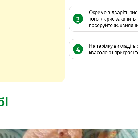
Окремо відваріть рис 
3
того, як рис закипить
пасеруйте 34 хвилини
На тарілку викладіть
4
квасолею і прикрась
бі