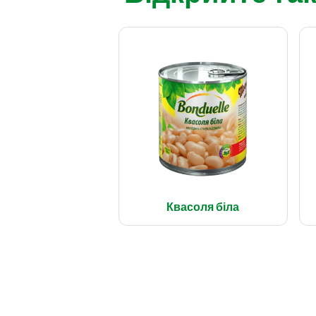
Квасоля біла