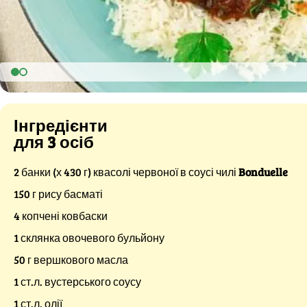
Інгредієнти
для 3 осіб
2 банки (х 430 г) квасолі червоної в соусі чилі
Bonduelle
150 г рису басматі
4 копчені ковбаски
1 склянка овочевого бульйону
50 г вершкового масла
1 ст.л. вустерського соусу
1 ст.л. олії