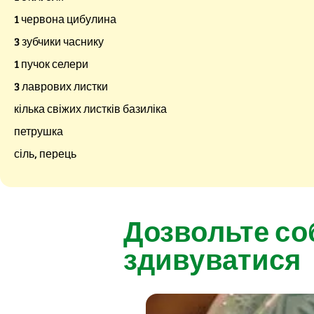
1 червона цибулина
3 зубчики часнику
1 пучок селери
3 лаврових листки
кілька свіжих листків базиліка
петрушка
сіль, перець
Дозвольте со
здивуватися