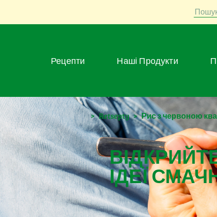
Пошу
Рецепти
Наші Продукти
>
Retsepty
>
Рис з червоною ква
ВІДКРИЙТЕ
ІДЕЇ СМАЧ