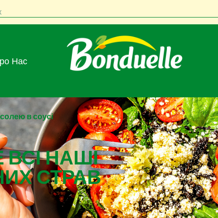
к
Про Нас
солею в соусі
 ВСІ НАШІ
НИХ СТРАВ