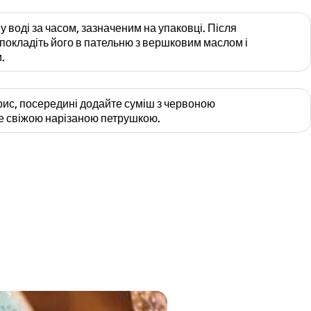
у воді за часом, зазначеним на упаковці. Після
, покладіть його в пательню з вершковим маслом і
.
 рис, посередині додайте суміш з червоною
те свіжою нарізаною петрушкою.