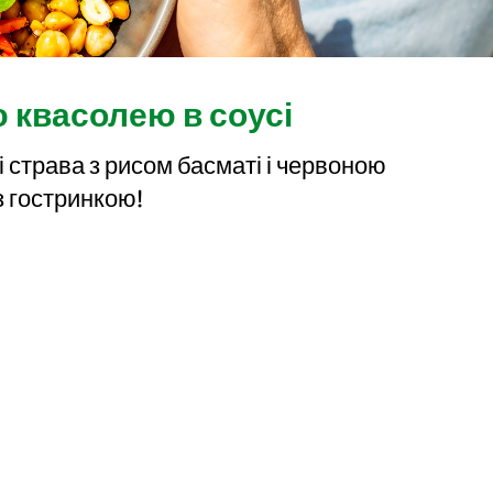
 квасолею в соусі
 страва з рисом басматі і червоною
з гостринкою!