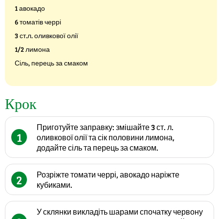
1 авокадо
6 томатів черрі
3 ст.л. оливкової олії
1/2 лимона
Сіль, перець за смаком
Крок
Приготуйте заправку: змішайте 3 ст. л.
1
оливкової олії та сік половини лимона,
додайте сіль та перець за смаком.
Розріжте томати черрі, авокадо наріжте
2
кубиками.
У склянки викладіть шарами спочатку червону