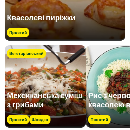
Квасолеві пиріжки
Простий
Вегетаріанський
Мексиканська суміш
Рис з черв
з грибами
квасолею в
Простий
Швидко
Простий