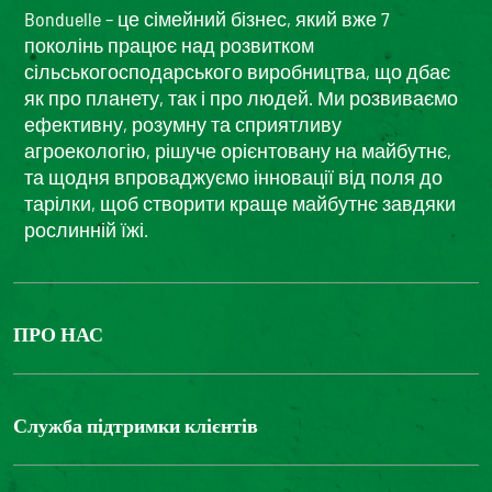
Bonduelle – це сімейний бізнес, який вже 7
поколінь працює над розвитком
сільськогосподарського виробництва, що дбає
як про планету, так і про людей. Ми розвиваємо
ефективну, розумну та сприятливу
агроекологію, рішуче орієнтовану на майбутнє,
та щодня впроваджуємо інновації від поля до
тарілки, щоб створити краще майбутнє завдяки
рослинній їжі.
ПРО НАС
The Bonduelle group
Louis Bonduelle Foundation
Служба підтримки клієнтів
Зв'яжіться з нами