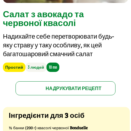
Салат з авокадо та
червоної квасолі
Надихайте себе перетворювати будь-
яку страву у таку особливу, як цей
багатошаровий смачний салат
Простий
3 людей
10 mn
НАДРУКУВАТИ РЕЦЕПТ
Інгредієнти для 3 осіб
½ банки (200 г) квасолі червоної
Bonduelle