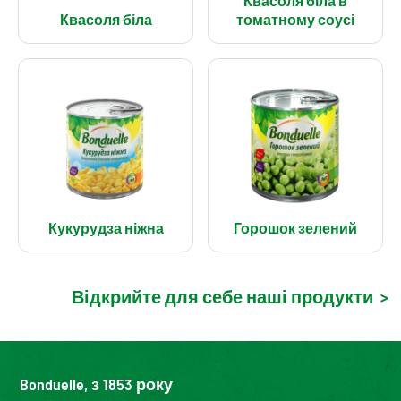
Квасоля біла в
Квасоля біла
томатному соусі
Кукурудза ніжна
Горошок зелений
Відкрийте для себе наші продукти
>
Bonduelle, з 1853 року