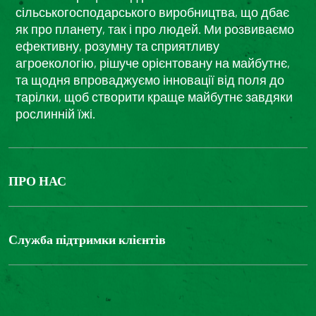
сільськогосподарського виробництва, що дбає
як про планету, так і про людей. Ми розвиваємо
ефективну, розумну та сприятливу
агроекологію, рішуче орієнтовану на майбутнє,
та щодня впроваджуємо інновації від поля до
тарілки, щоб створити краще майбутнє завдяки
рослинній їжі.
ПРО НАС
The Bonduelle group
Louis Bonduelle Foundation
Служба підтримки клієнтів
Зв'яжіться з нами
Часті запитання
Цифрова доступність: невідповідність