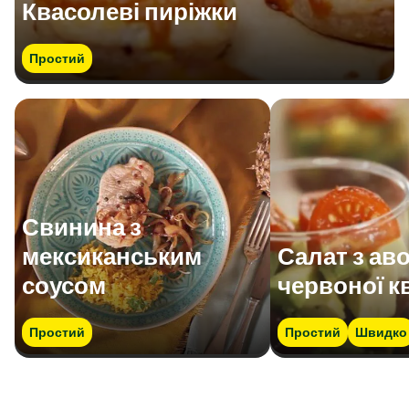
Квасолеві пиріжки
Простий
Свинина з
мексиканським
Салат з ав
соусом
червоної к
Простий
Простий
Швидко