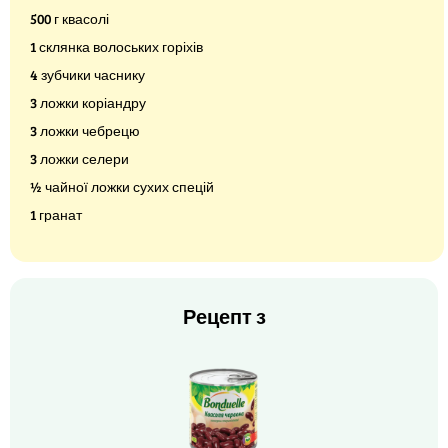
500 г квасолі
1 склянка волоських горіхів
4 зубчики часнику
3 ложки коріандру
3 ложки чебрецю
3 ложки селери
½ чайної ложки сухих спецій
1 гранат
Рецепт з