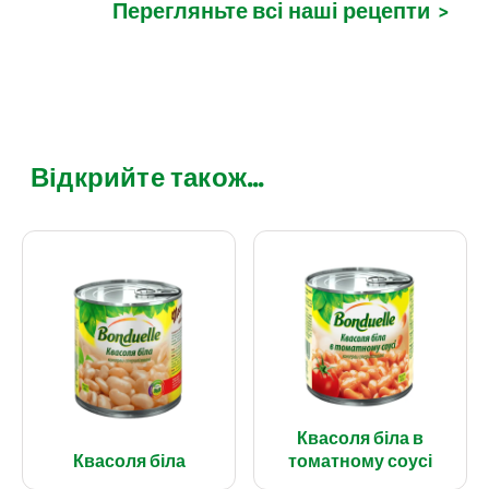
Перегляньте всі наші рецепти
>
Відкрийте також...
Квасоля біла в
Квасоля біла
томатному соусі