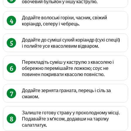
овочевий бульйон у іншу каструлю.
Додайте волоські горіхи, часник, свіжий
4
коріандр, селеру і чебрець.
Додайте до суміші сухий коріандр (сухі спеції)
5
і полийте усе квасолевим відваром.
Перекладіть суміш у каструлю з квасолею і
6
обережно перемішайте ложкою; соус не
повинен покривати квасолю повністю.
Додайте зернята граната, перець і сіль за
7
смаком.
Залиште готову страву у прохолодному місці.
8
Подавайте з м’ясом, додавши на тарілку
салатлатук.