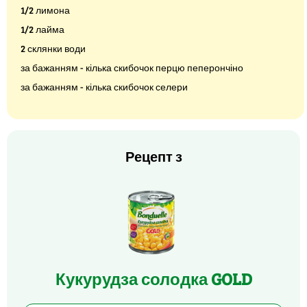
1/2 лимона
1/2 лайма
2 склянки води
за бажанням - кілька скибочок перцю пеперончіно
за бажанням - кілька скибочок селери
Рецепт з
Кукурудза солодка GOLD