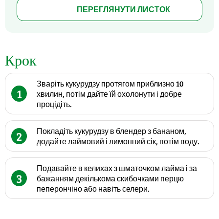
ПЕРЕГЛЯНУТИ ЛИСТОК
Крок
Зваріть кукурудзу протягом приблизно 10
1
хвилин, потім дайте їй охолонути і добре
процідіть.
Покладіть кукурудзу в блендер з бананом,
2
додайте лаймовий і лимонний сік, потім воду.
Подавайте в келихах з шматочком лайма і за
3
бажанням декількома скибочками перцю
пеперончіно або навіть селери.