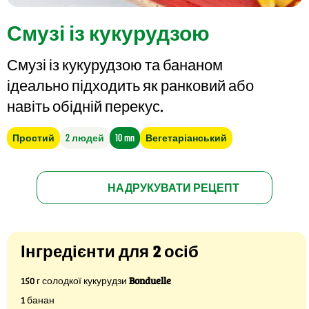
Смузі із кукурудзою
Смузі із кукурудзою та бананом
ідеально підходить як ранковий або
навіть обідній перекус.
Простий
2 людей
10 mn
Вегетаріанський
НАДРУКУВАТИ РЕЦЕПТ
Інгредієнти для 2 осіб
150 г солодкої кукурудзи
Bonduelle
1 банан