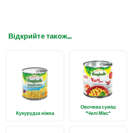
Відкрийте також...
Овочева суміш
Кукурудза ніжна
"Чилі Мікс"