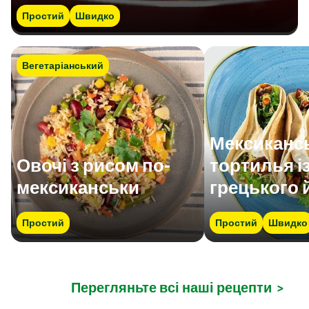
Простий
Швидко
Вегетаріанський
Мексиканс
Овочі з рисом по-
тортилья і
мексиканськи
грецького 
Простий
Простий
Швидко
Перегляньте всі наші рецепти
>