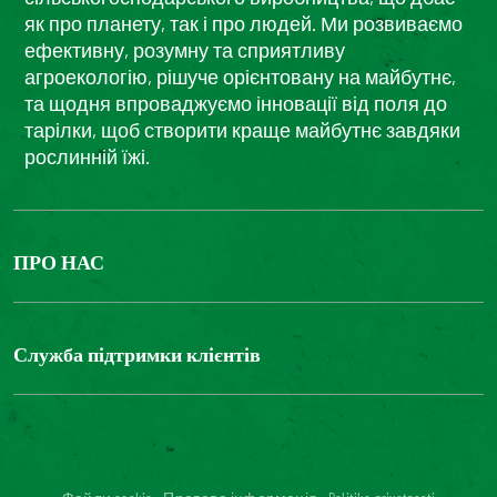
як про планету, так і про людей. Ми розвиваємо
ефективну, розумну та сприятливу
агроекологію, рішуче орієнтовану на майбутнє,
та щодня впроваджуємо інновації від поля до
тарілки, щоб створити краще майбутнє завдяки
рослинній їжі.
ПРО НАС
The Bonduelle group
Louis Bonduelle Foundation
Служба підтримки клієнтів
Зв'яжіться з нами
Часті запитання
Цифрова доступність: невідповідність