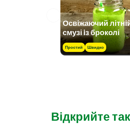
Освіжаючий літні
смузі iз броколі
Простий
Швидко
Відкрийте так