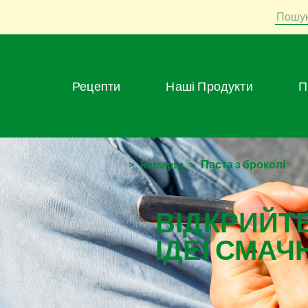
Пошу
Рецепти
Наші Продукти
>
Retsepty
>
Паста з броколі
ВІДКРИЙТЕ
ІДЕЇ СМАЧ