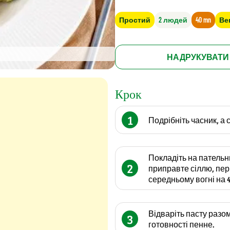
Простий
2 людей
40 mn
Ве
НАДРУКУВАТИ
Крок
1
Подрібніть часник, а с
Покладіть на пательн
2
приправте сіллю, перц
середньому вогні на 
Відваріть пасту разом
3
готовності пенне.