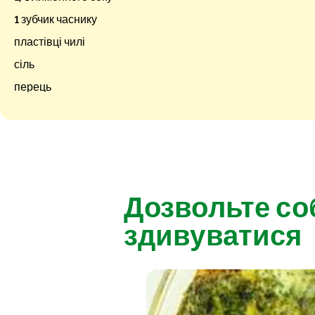
1 зубчик часнику
пластівці чилі
сіль
перець
Дозвольте со
здивуватися