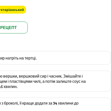
гетаріанський
 РЕЦЕПТ
ир натріть на тертці.
ю вершки, вершковий сир і часник. Змішайте і
ем і пластівцями чилі, а потім залиште соус на
45 хвилин.
 з броколі, її краще додати за 34 хвилини до