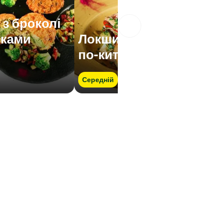
з броколі
сками
Локшина з броколі
по-китайськи
Середній