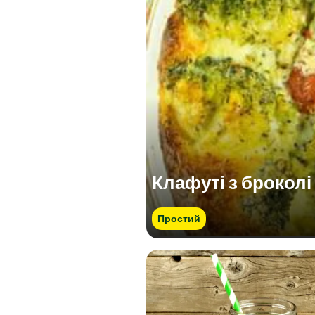
Клафуті з броколі
Простий