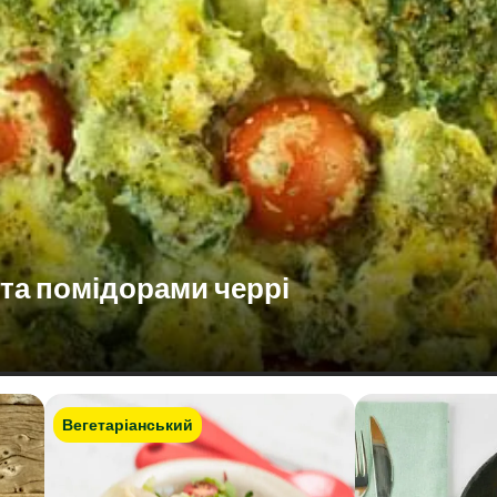
 та помідорами черрі
Вегетаріанський