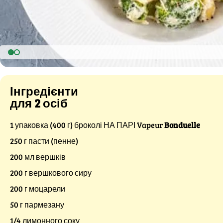
Інгредієнти
для 2 осіб
1 упаковка (400 г) броколі НА ПАРІ Vapeur
Bonduelle
250 г пасти (пенне)
200 мл вершків
200 г вершкового сиру
200 г моцарели
50 г пармезану
1/4 лимонного соку