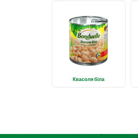
Квасоля біла