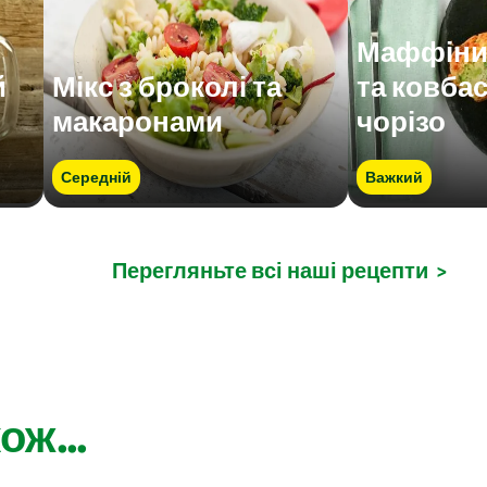
Маффіни 
й
Мікс з броколі та
та ковба
макаронами
чорізо
Середній
Важкий
Перегляньте всі наші рецепти
>
ож...