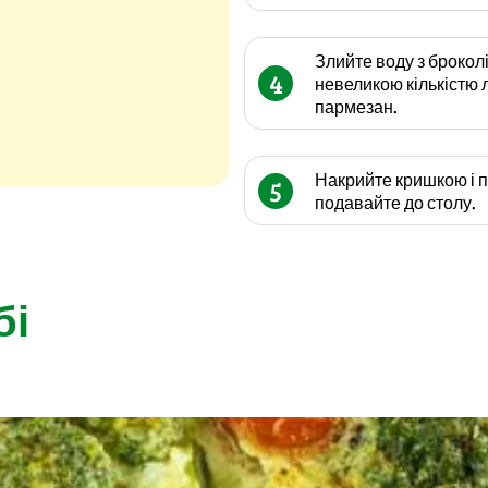
Злийте воду з броколі
4
невеликою кількістю 
пармезан.
Накрийте кришкою і п
5
подавайте до столу.
бі