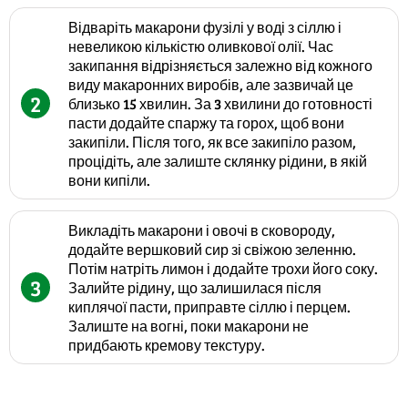
Відваріть макарони фузілі у воді з сіллю і
невеликою кількістю оливкової олії. Час
закипання відрізняється залежно від кожного
виду макаронних виробів, але зазвичай це
2
близько 15 хвилин. За 3 хвилини до готовності
пасти додайте спаржу та горох, щоб вони
закипіли. Після того, як все закипіло разом,
процідіть, але залиште склянку рідини, в якій
вони кипіли.
Викладіть макарони і овочі в сковороду,
додайте вершковий сир зі свіжою зеленню.
Потім натріть лимон і додайте трохи його соку.
3
Залийте рідину, що залишилася після
киплячої пасти, приправте сіллю і перцем.
Залиште на вогні, поки макарони не
придбають кремову текстуру.