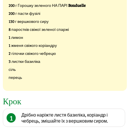
200 г Горошку зеленого НА ПАРІ
Bonduelle
200 г пасти фузілі
130 г вершкового сиру
8 паростків свіжої зеленої спаржі
1 лимон
1 жменя свіжого коріандру
2 гілочки свіжого чебрецю
3 листки базиліка
сіль
перець
Крок
Дрібно наріжте листя базиліка, коріандр і
1
чебрець, змішайте їх з вершковим сиром.