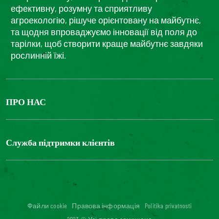
ефективну, розумну та сприятливу
агроекологію, рішуче орієнтовану на майбутнє,
та щодня впроваджуємо інновації від поля до
тарілки, щоб створити краще майбутнє завдяки
рослинній їжі.
ПРО НАС
The Bonduelle group
Louis Bonduelle Foundation
Служба підтримки клієнтів
Зв'яжіться з нами
Часті запитання
Цифрова доступність: невідповідність
Файли cookie
Правова інформація
Politika privatnosti