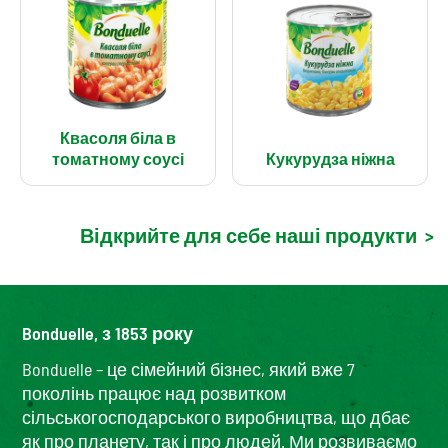
Квасоля біла в
томатному соусі
Кукурудза ніжна
Відкрийте для себе наші продукти
>
Bonduelle, з 1853 року
Bonduelle – це сімейний бізнес, який вже 7
поколінь працює над розвитком
сільськогосподарського виробництва, що дбає
як про планету, так і про людей. Ми розвиваємо