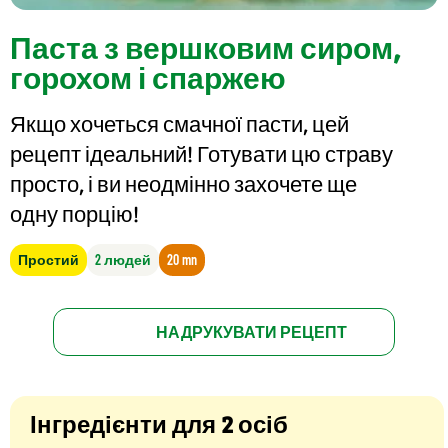
Паста з вершковим сиром,
горохом і спаржею
Якщо хочеться смачної пасти, цей
рецепт ідеальний! Готувати цю страву
просто, і ви неодмінно захочете ще
одну порцію!
Простий
2 людей
20 mn
НАДРУКУВАТИ РЕЦЕПТ
Інгредієнти для 2 осіб