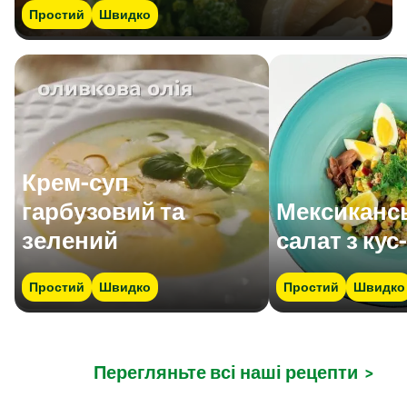
Простий
Швидко
Крем-суп
гарбузовий та
Мексиканс
зелений
салат з кус
Простий
Швидко
Простий
Швидко
Перегляньте всі наші рецепти
>