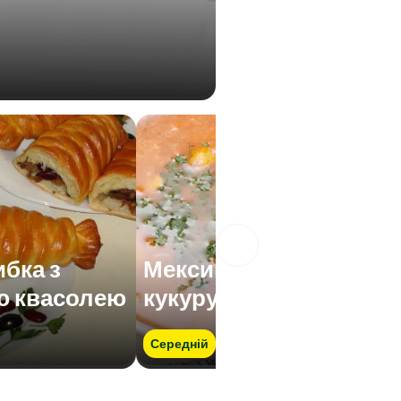
ибка з
Мексиканський
ю квасолею
кукурудзяний суп
Середній