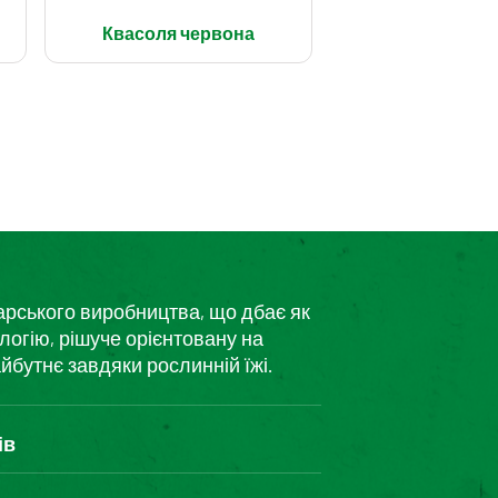
Квасоля червона
дарського виробництва, що дбає як
логію, рішуче орієнтовану на
йбутнє завдяки рослинній їжі.
ів