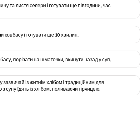
ну та листя селери і готувати ще півгодини, час
чи ковбасу і готувати ще 10 хвилин.
басу, порізати на шматочки, вкинути назад у суп.
 зазвичай із житнім хлібом і традиційним для
 з супу їдять із хлібом, поливаючи гірчицею.