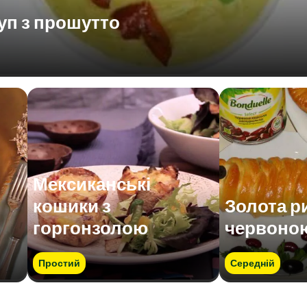
уп з прошутто
Мексиканські
кошики з
Золота р
горгонзолою
червоно
Простий
Середній