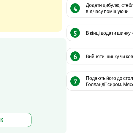
Додати цибулю, стебли
4
від часу помішуючи
5
В кінці додати шинку 
6
Вийняти шинку чи ков
Подають його до столу
7
Голландії сиром. Мясо
ОК