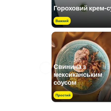
Гороховий крем-с
Важкий
Свинина з
мексиканським
соусом
Простий