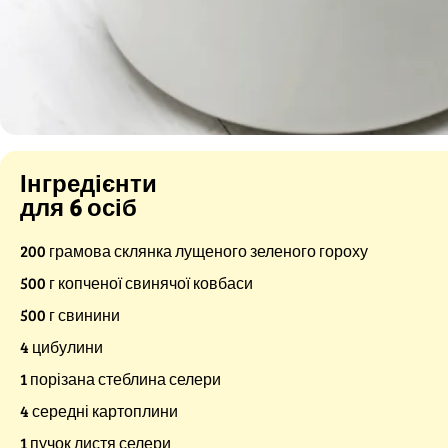
Інгредієнти
для 6 осіб
200 грамова склянка лущеного зеленого гороху
500 г копченої свинячої ковбаси
500 г свинини
4 цибулини
1 порізана стеблина селери
4 середні картоплини
1 пучок листя селери