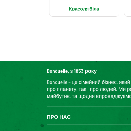
Квасоля біла
Bonduelle, з 1853 року
Bonduelle – це сімейний бізнес, я
про планету, так і про людей. Ми 
майбутнє, та щодня впроваджуємо і
ПРО НАС
The Bonduelle group