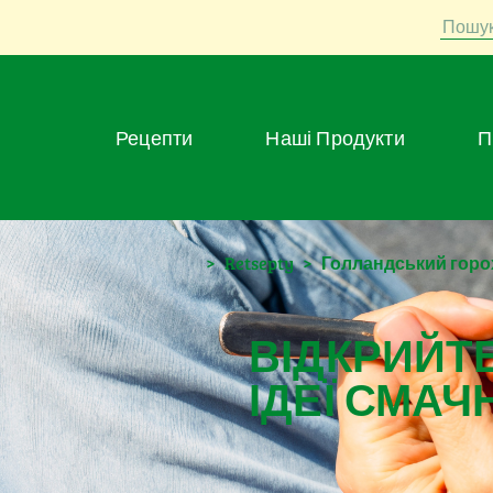
Пошу
Рецепти
Наші Продукти
>
Retsepty
>
Голландський горох
ВІДКРИЙТЕ
ІДЕЇ СМАЧ