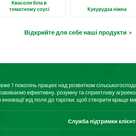
Квасоля біла в
томатному соусі
Кукурудза ніжна
Відкрийте для себе наші продукти
>
кий вже 7 поколінь працює над розвитком сільськогоспо
розвиваємо ефективну, розумну та сприятливу агроеко
нновації від поля до тарілки, щоб створити краще ма
Служба підтримки клієнт
Зв'яжіться з нами