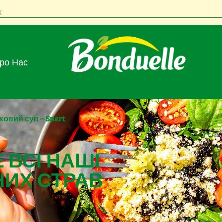
к
Про Нас
овий суп – Snert
 ВСІ НАШІ
НИХ СТРАВ