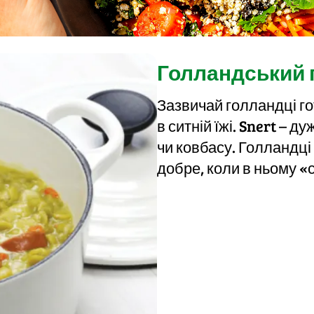
Голландський г
Зазвичай голландці го
в ситній їжі. Snert – 
чи ковбасу. Голландці
добре, коли в ньому «