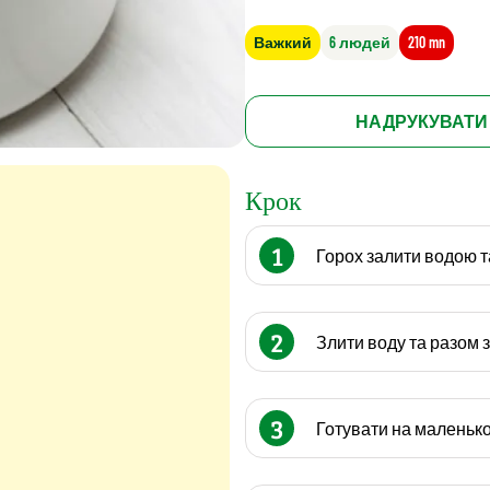
Важкий
6 людей
210 mn
НАДРУКУВАТИ
Крок
1
Горох залити водою т
2
Злити воду та разом 
3
Готувати на маленько