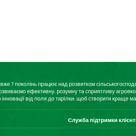
кий вже 7 поколінь працює над розвитком сільськогоспо
розвиваємо ефективну, розумну та сприятливу агроеко
нновації від поля до тарілки, щоб створити краще ма
Служба підтримки клієнт
Зв'яжіться з нами