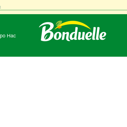
к
Про Нас