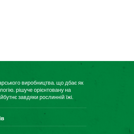
дарського виробництва, що дбає як
логію, рішуче орієнтовану на
йбутнє завдяки рослинній їжі.
ів