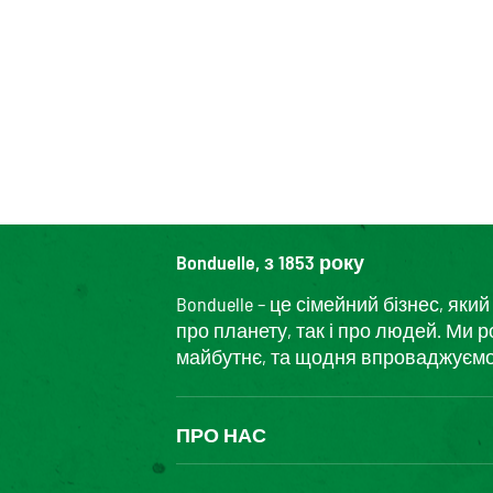
Bonduelle, з 1853 року
Bonduelle – це сімейний бізнес, я
про планету, так і про людей. Ми 
майбутнє, та щодня впроваджуємо і
ПРО НАС
The Bonduelle group