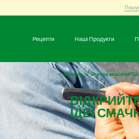
Пошу
Рецепти
Наші Продукти
>
Retsepty
>
Зелена квасоля "Б
ВІДКРИЙТЕ
ІДЕЇ СМАЧ