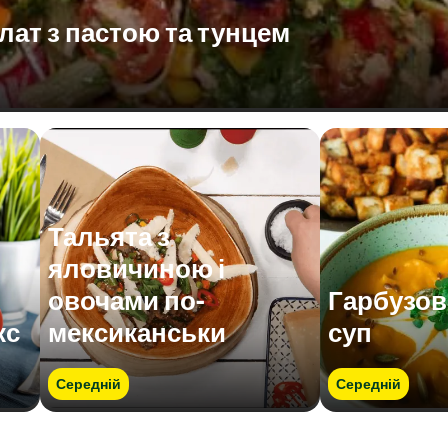
лат з пастою та тунцем
Тальята з
яловичиною і
овочами по-
Гарбузов
кс
мексиканськи
суп
Середній
Середній