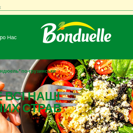
к
Про Нас
ондюель" по-грузинськи
 ВСІ НАШІ
НИХ СТРАВ