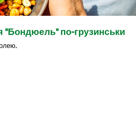
я "Бондюель" по-грузинськи
солею.