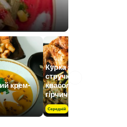
Курка з зеленою
стручковою
ий крем-
квасолею та
гірчичним соусом
Середній