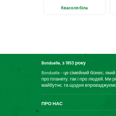
Квасоля біла
Bonduelle, з 1853 року
Bonduelle – це сімейний бізнес, я
про планету, так і про людей. Ми 
майбутнє, та щодня впроваджуємо і
ПРО НАС
The Bonduelle group