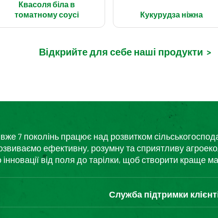
Квасоля біла в
томатному соусі
Кукурудза ніжна
Відкрийте для себе наші продукти
>
кий вже 7 поколінь працює над розвитком сільськогоспо
розвиваємо ефективну, розумну та сприятливу агроеко
нновації від поля до тарілки, щоб створити краще ма
Служба підтримки клієнт
Зв'яжіться з нами