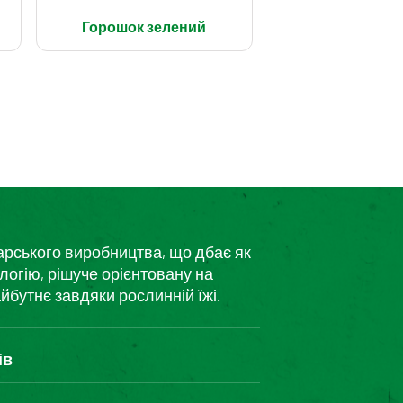
Горошок зелений
дарського виробництва, що дбає як
логію, рішуче орієнтовану на
йбутнє завдяки рослинній їжі.
ів