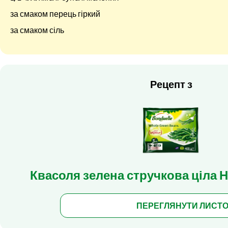
за смаком перець гіркий
за смаком сіль
Рецепт з
Квасоля зелена стручкова ціла 
ПЕРЕГЛЯНУТИ ЛИСТ