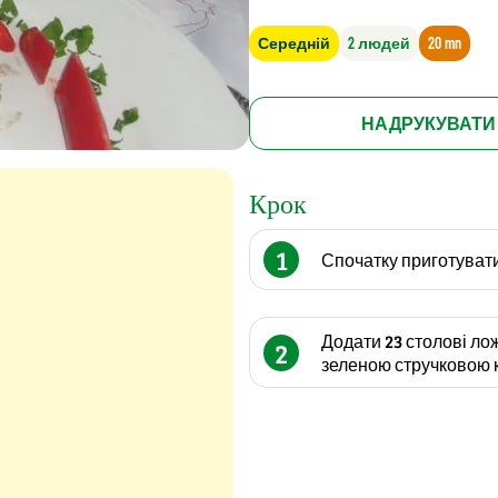
Середній
2 людей
20 mn
НАДРУКУВАТИ
Крок
1
Спочатку приготувати 
Додати 23 столові ло
2
зеленою стручковою к