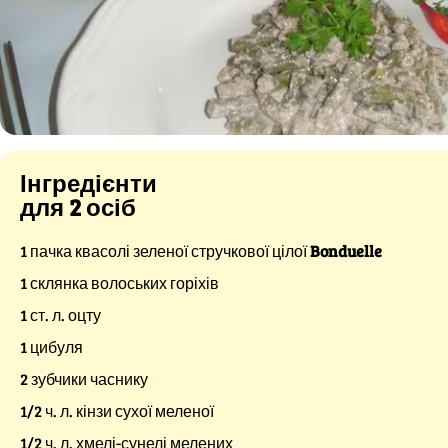
Інгредієнти
для 2 осіб
1 пачка квасолі зеленої стручкової цілої
Bonduelle
1 склянка волоських горіхів
1 ст. л. оцту
1 цибуля
2 зубчики часнику
1/2 ч. л. кінзи сухої меленої
1/2 ч. л. хмелі-сунелі мелених