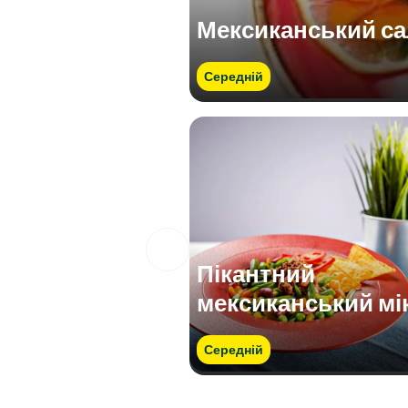
Мексиканський са
Середній
Пікантний
мексиканський мі
Середній