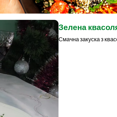
Зелена квасол
Смачна закуска з ква