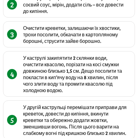
2
соєвий соус, мірін, додати сіль – все довести
до кипіння.
Очистити креветки, залишаючи їх хвостики,
3
трохи посолити, обкачати в картопляному
борошні, струсити зайве борошно.
У каструлі закипятити 2 склянки води,
очистити квасолю, порізати на косі смужки
довжиною близько 1,5 см. Дещо посолити та
4
покласти в кип’ячу воду на 8 хвилин, після
чого злити воду та промити квасолю під
холодною водою.
У другій каструльці перемішати приправи для
креветок, довести до кипіння, вкинути
5
креветки та обережно додати жовтки,
зменшивши вогонь. Після цього варити на
слабкому вогні під кришкою близько 2 хвилин.