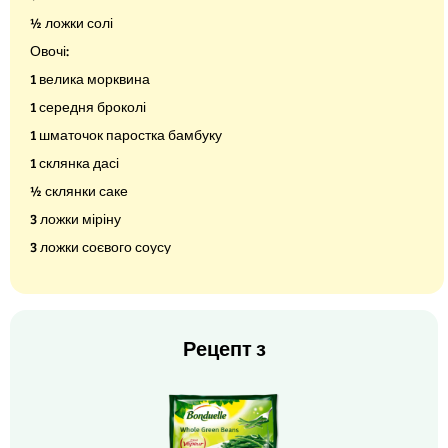
½ ложки солі
Овочі:
1 велика морквина
1 середня броколі
1 шматочок паростка бамбуку
1 склянка дасі
½ склянки саке
3 ложки міріну
3 ложки соєвого соусу
Рецепт з