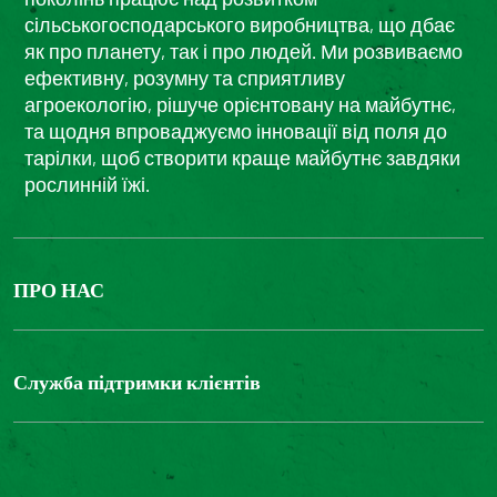
сільськогосподарського виробництва, що дбає
як про планету, так і про людей. Ми розвиваємо
ефективну, розумну та сприятливу
агроекологію, рішуче орієнтовану на майбутнє,
та щодня впроваджуємо інновації від поля до
тарілки, щоб створити краще майбутнє завдяки
рослинній їжі.
ПРО НАС
The Bonduelle group
Louis Bonduelle Foundation
Служба підтримки клієнтів
Зв'яжіться з нами
Часті запитання
Цифрова доступність: невідповідність