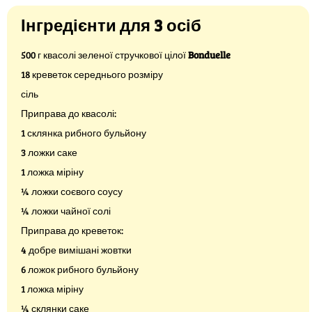
Інгредієнти для 3 осіб
500 г квасолі зеленої стручкової цілої
Bonduelle
18 креветок середнього розміру
сіль
Приправа до квасолі:
1 склянка рибного бульйону
3 ложки саке
1 ложка міріну
¼ ложки соєвого соусу
¼ ложки чайної солі
Приправа до креветок:
4 добре вимішані жовтки
6 ложок рибного бульйону
1 ложка міріну
¼ склянки саке