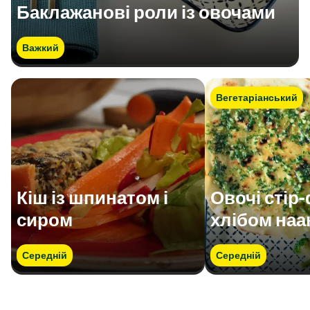
Баклажанові роли із овочами
Важкий
Вегетаріанський
Кіш із шпинатом і
Овочі стір
сиром
хлібом наа
Середній
Середній