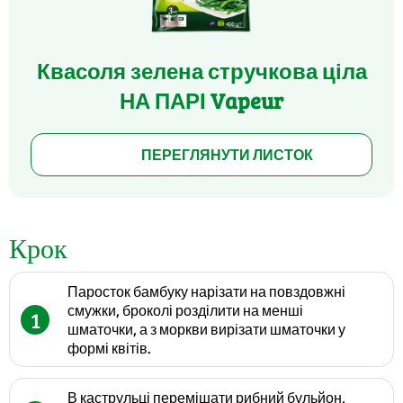
Квасоля зелена стручкова ціла
НА ПАРІ Vapeur
ПЕРЕГЛЯНУТИ ЛИСТОК
Крок
Паросток бамбуку нарізати на повздовжні
смужки, броколі розділити на менші
1
шматочки, а з моркви вирізати шматочки у
формі квітів.
В каструльці перемішати рибний бульйон,