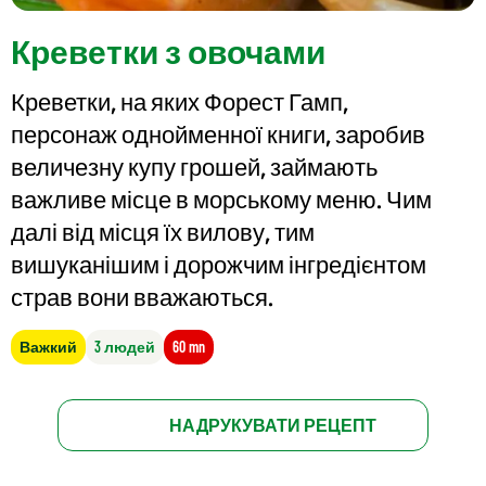
Креветки з овочами
Креветки, на яких Форест Гамп,
персонаж однойменної книги, заробив
величезну купу грошей, займають
важливе місце в морському меню. Чим
далі від місця їх вилову, тим
вишуканішим і дорожчим інгредієнтом
страв вони вважаються.
Важкий
3 людей
60 mn
НАДРУКУВАТИ РЕЦЕПТ