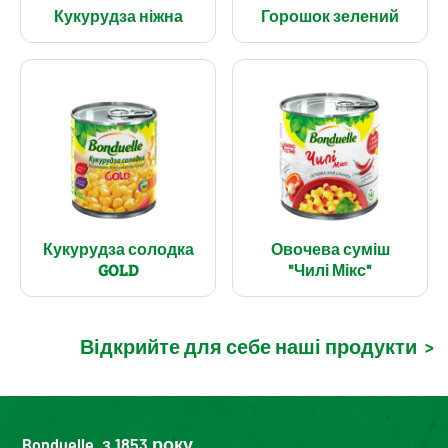
Кукурудза ніжна
Горошок зелений
Кукурудза солодка
Овочева суміш
GOLD
"Чилі Мікс"
Відкрийте для себе наші продукти
>
Bonduelle, з 1853 року