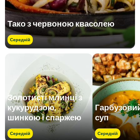
Тако з червоною квасолею
Середній
Золотисті млинці з
кукурудзою,
Гарбузовий
шинкою і спаржею
суп
Середній
Середній