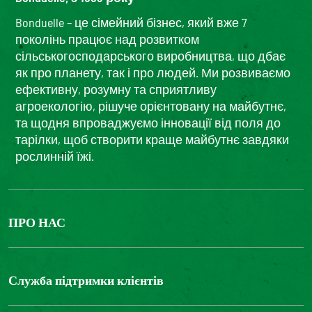
Bonduelle – це сімейний бізнес, який вже 7
поколінь працює над розвитком
сільськогосподарського виробництва, що дбає
як про планету, так і про людей. Ми розвиваємо
ефективну, розумну та сприятливу
агроекологію, рішуче орієнтовану на майбутнє,
та щодня впроваджуємо інновації від поля до
тарілки, щоб створити краще майбутнє завдяки
рослинній їжі.
ПРО НАС
The Bonduelle group
Louis Bonduelle Foundation
Служба підтримки клієнтів
Зв'яжіться з нами