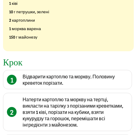
1 ківі
10 г петрушки, зелені
2 картоплини
1 морква варена
150 г майонезу
Крок
Відварити картоплю та моркву. Половину
1
креветок порізати.
Натерти картоплю та моркву на тертці,
викласти на тарілку з порізаними креветками,
2
взяти 1 ківі, порізати на кубики, взяти
кукурудзу та горошок, перемішати всі
інгредієнти з майонезом.