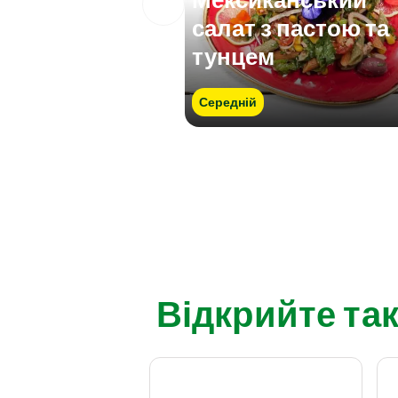
салат з пастою та
тунцем
Середній
Відкрийте так