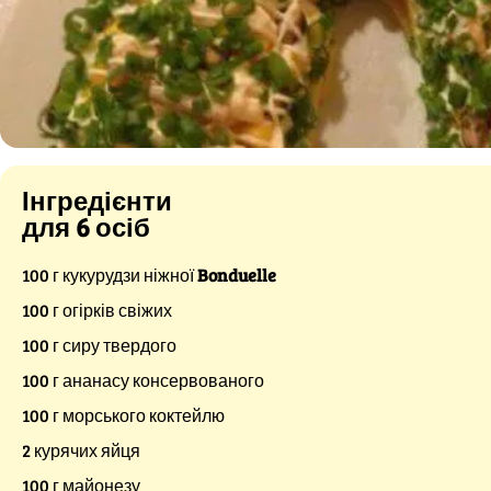
Інгредієнти
для 6 осіб
100 г кукурудзи ніжної
Bonduelle
100 г огірків свіжих
100 г сиру твердого
100 г ананасу консервованого
100 г морського коктейлю
2 курячих яйця
100 г майонезу