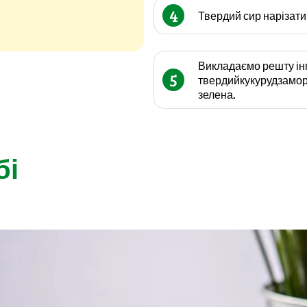
4
Твердий сир нарізат
Викладаємо решту ін
5
твердийкукурудзаморс
зелена.
бі