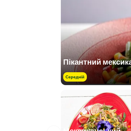
Пікантний мексик
Середній
Мексиканський