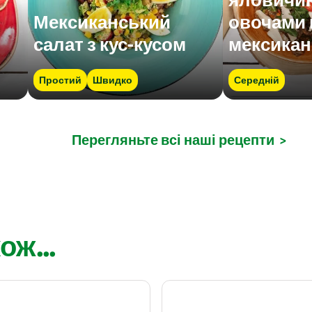
Мексиканський
овочами 
салат з кус-кусом
мексикан
Простий
Швидко
Середній
Перегляньте всі наші рецепти
>
ож...