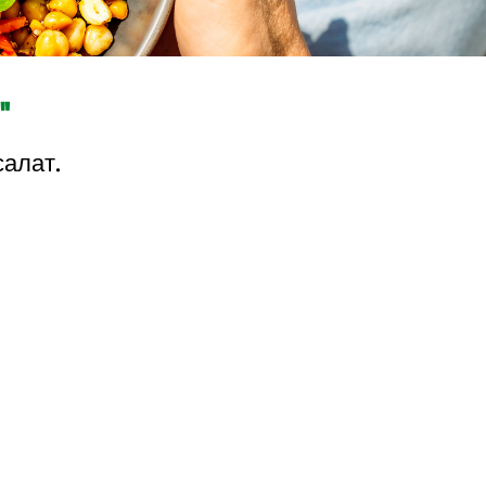
"
салат.