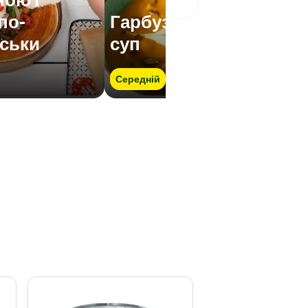
по-
Гарбузовий крем-
ськи
суп
Середній