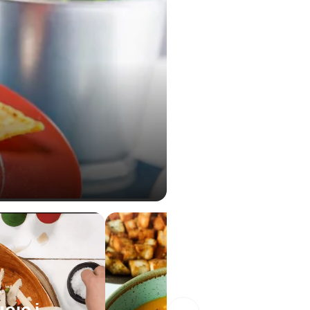
з
ою і