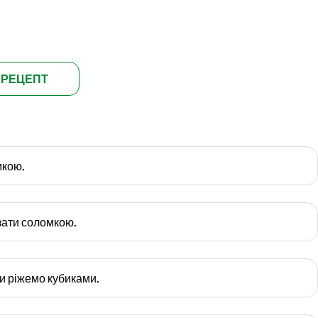
 РЕЦЕПТ
мкою.
зати соломкою.
и ріжемо кубиками.