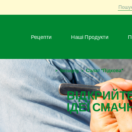
Пошу
Рецепти
Наші Продукти
>
Retsepty
>
Салат "Підкова"
ВІДКРИЙТЕ
ІДЕЇ СМАЧ