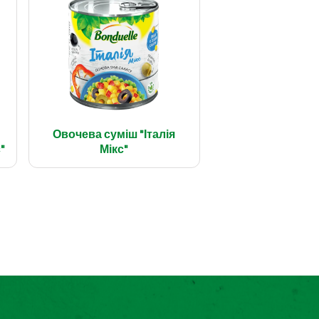
Овочева суміш "Італія
"
Мікс"