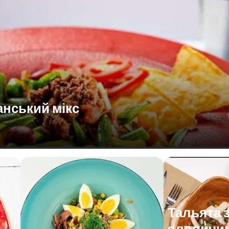
анський мікс
Тальята 
яловичин