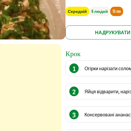
Середній
6 людей
15 mn
НАДРУКУВАТИ
Крок
1
Огірки нарізати соло
2
Яйця відварити, нарі
3
Консервовані ананас