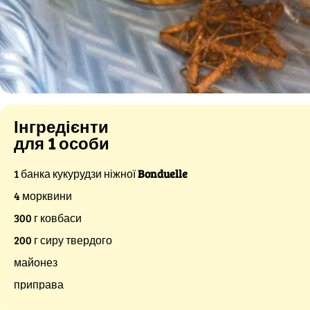
Інгредієнти
для 1 особи
1 банка кукурудзи ніжної
Bonduelle
4 морквини
300 г ковбаси
200 г сиру твердого
майонез
приправа