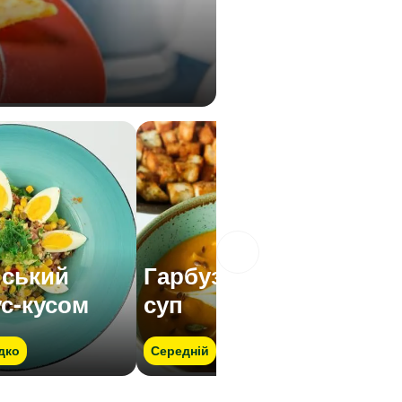
нський
Гарбузовий крем-
ус-кусом
суп
дко
Середній