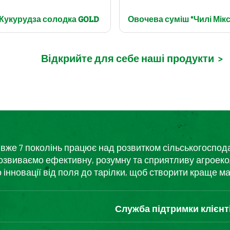
Кукурудза солодка GOLD
Овочева суміш "Чилі Мікс
Відкрийте для себе наші продукти
>
кий вже 7 поколінь працює над розвитком сільськогоспо
розвиваємо ефективну, розумну та сприятливу агроеко
нновації від поля до тарілки, щоб створити краще ма
Служба підтримки клієнт
Зв'яжіться з нами