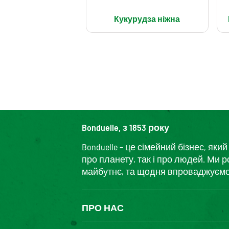
Кукурудза ніжна
Bonduelle, з 1853 року
Bonduelle – це сімейний бізнес, я
про планету, так і про людей. Ми 
майбутнє, та щодня впроваджуємо і
ПРО НАС
The Bonduelle group