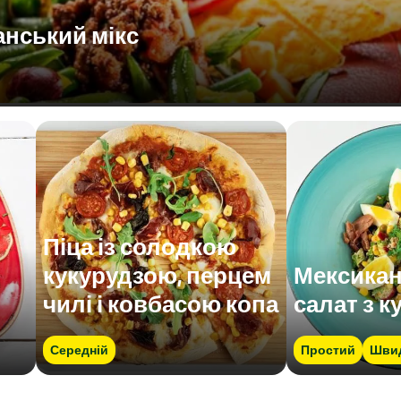
анський мікс
Піца із солодкою
кукурудзою, перцем
Мексика
чилі і ковбасою копа
салат з к
Середній
Простий
Шви