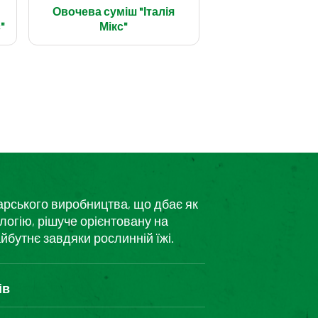
Овочева суміш "Італія
"
Мікс"
дарського виробництва, що дбає як
логію, рішуче орієнтовану на
йбутнє завдяки рослинній їжі.
ів