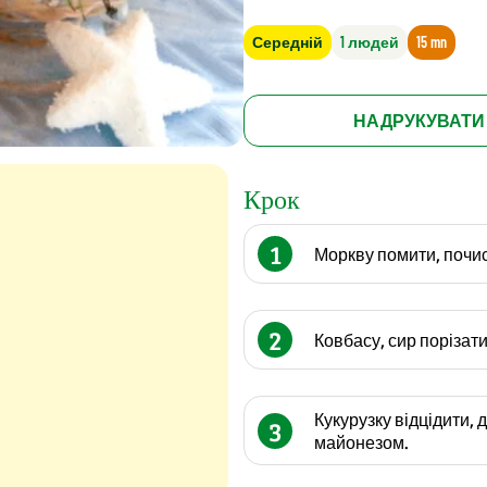
Середній
1 людей
15 mn
НАДРУКУВАТИ
Крок
1
Моркву помити, почис
2
Ковбасу, сир порізати
Кукурузку відцідити, 
3
майонезом.