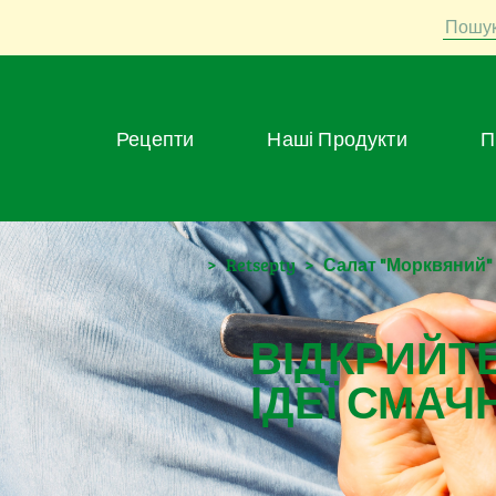
Пошу
Рецепти
Наші Продукти
>
Retsepty
>
Салат "Морквяний"
ВІДКРИЙТЕ
ІДЕЇ СМАЧ