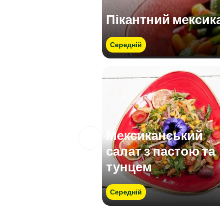
Пікантний мексик
Середній
Мексиканський
салат з пастою та
тунцем
Середній