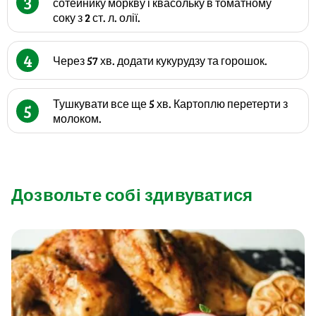
3
сотейнику моркву і квасольку в томатному
соку з 2 ст. л. олії.
4
Через 57 хв. додати кукурудзу та горошок.
Тушкувати все ще 5 хв. Картоплю перетерти з
5
молоком.
Дозвольте собі здивуватися