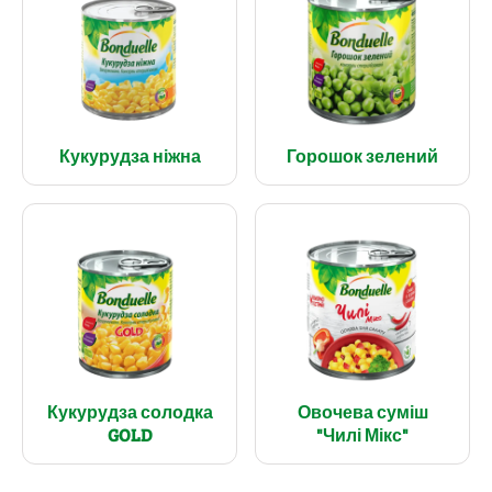
Кукурудза ніжна
Горошок зелений
Кукурудза солодка
Овочева суміш
GOLD
"Чилі Мікс"