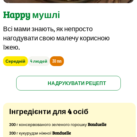
Happy мушлі
Всі мами знають, як непросто
нагодувати свою малечу корисною
їжею.
Середній
4 людей
30 mn
НАДРУКУВАТИ РЕЦЕПТ
Інгредієнти для 4 осіб
200 г консервованого зеленого горошку
Bonduelle
200 г кукурудзи ніжної
Bonduelle