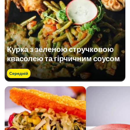
Курка з зеленою стручковою
квасолею та гірчичним соусом
Середній