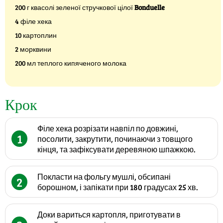
200 г квасолі зеленої стручкової цілої
Bonduelle
4 філе хека
10 картоплин
2 морквини
200 мл теплого кипяченого молока
Крок
Філе хека розрізати навпіл по довжині,
1
посолити, закрутити, починаючи з товщого
кінця, та зафіксувати деревяною шпажкою.
Покласти на фольгу мушлі, обсипані
2
борошном, і запікати при 180 градусах 25 хв.
Доки вариться картопля, приготувати в