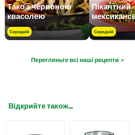
Тако з червоною
Пікантний
квасолею
мексикансь
Середній
Середній
Перегляньте всі наші рецепти
>
Відкрийте також...