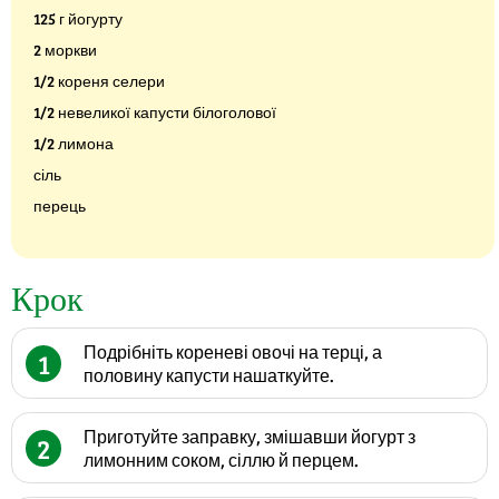
125 г йогурту
2 моркви
1/2 кореня селери
1/2 невеликої капусти білоголової
1/2 лимона
сіль
перець
Крок
Подрібніть кореневі овочі на терці, а
1
половину капусти нашаткуйте.
Приготуйте заправку, змішавши йогурт з
2
лимонним соком, сіллю й перцем.