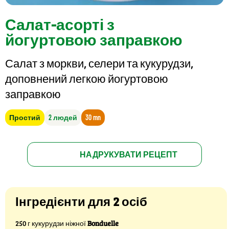
Салат-асорті з
йогуртовою заправкою
Салат з моркви, селери та кукурудзи,
доповнений легкою йогуртовою
заправкою
Простий
2 людей
30 mn
НАДРУКУВАТИ РЕЦЕПТ
Інгредієнти для 2 осіб
250 г кукурудзи ніжної
Bonduelle