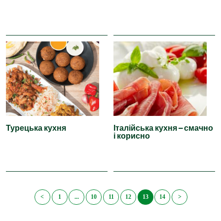
Турецька кухня
Італійська кухня – смачно
і корисно
<
1
...
10
11
12
13
14
>