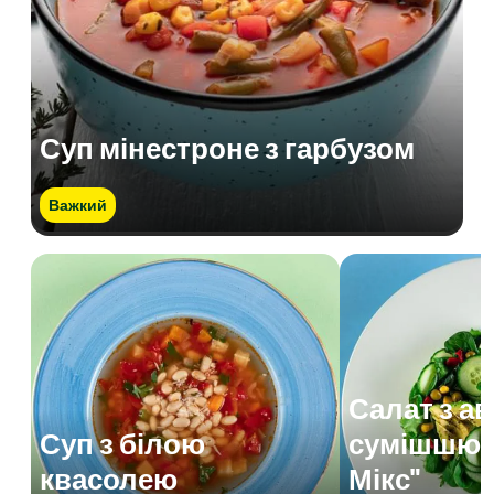
Суп мінестроне з гарбузом
Важкий
Салат з а
Суп з білою
сумішшю 
квасолею
Мікс"