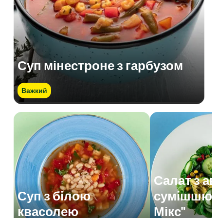
Суп мінестроне з гарбузом
Важкий
Салат з а
Суп з білою
сумішшю 
квасолею
Мікс"