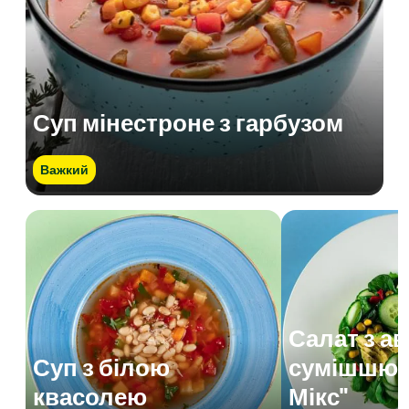
Суп мінестроне з гарбузом
Важкий
Салат з а
Суп з білою
сумішшю 
квасолею
Мікс"