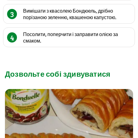
Вимішати з квасолею Бондюель, дрібно
3
порізаною зеленню, квашеною капустою.
Посолити, поперчити і заправити олією за
4
смаком.
Дозвольте собі здивуватися