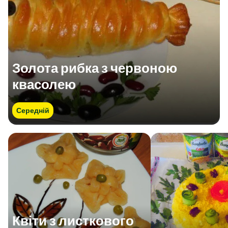
Золота рибка з червоною
квасолею
Середній
Квіти з листкового