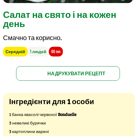
Салат на свято і на кожен
день
Смачно та корисно.
Середній
1 людей
60 mn
НАДРУКУВАТИ РЕЦЕПТ
Інгредієнти для 1 особи
1 банка квасолі червоної
Bonduelle
3 невеликі бурячки
3 картоплини варені