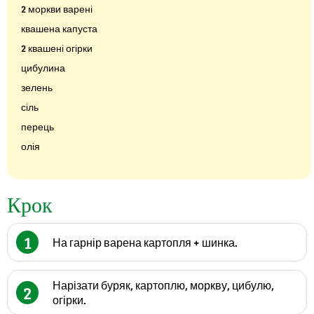
2 моркви варені
квашена капуста
2 квашені огірки
цибулина
зелень
сіль
перець
олія
Крок
1
На гарнір варена картопля + шинка.
Нарізати буряк, картоплю, моркву, цибулю,
2
огірки.