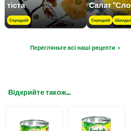
тіста
Салат "Сло
Середній
Середній
Швидк
Перегляньте всі наші рецепти
>
Відкрийте також...