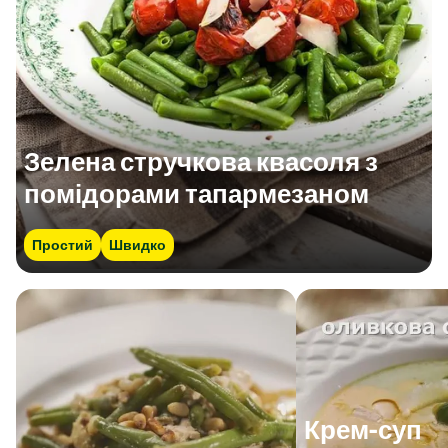
Зелена стручкова квасоля з
помідорами тапармезаном
Простий
Швидко
Крем-суп