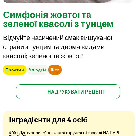
Симфонія жовтої та
зеленої квасолі з тунцем
Відчуйте насичений смак вишуканої
страви з тунцем та двома видами
квасолі: зеленої та жовтої!
Простий
4 людей
15 mn
НАДРУКУВАТИ РЕЦЕПТ
Інгредієнти для 4 осіб
400 г Дуету зеленої та жовтої стручкової квасолі НА ПАРІ