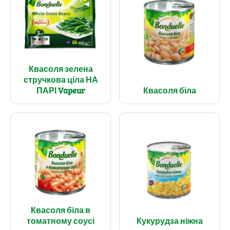
Квасоля зелена
стручкова ціла НА
ПАРІ Vapeur
Квасоля біла
Квасоля біла в
томатному соусі
Кукурудза ніжна