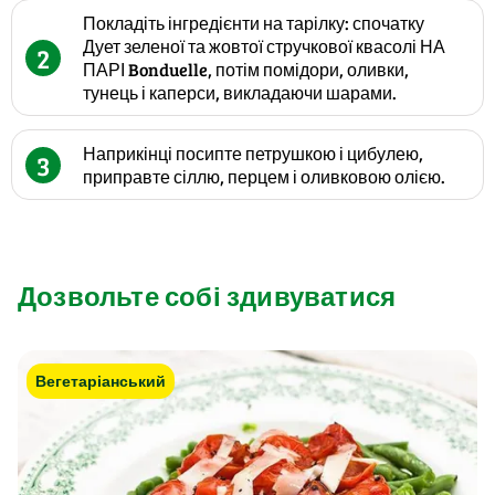
Покладіть інгредієнти на тарілку: спочатку
Дует зеленої та жовтої стручкової квасолі НА
2
ПАРІ Bonduelle, потім помідори, оливки,
тунець і каперси, викладаючи шарами.
Наприкінці посипте петрушкою і цибулею,
3
приправте сіллю, перцем і оливковою олією.
Дозвольте собі здивуватися
Вегетаріанський