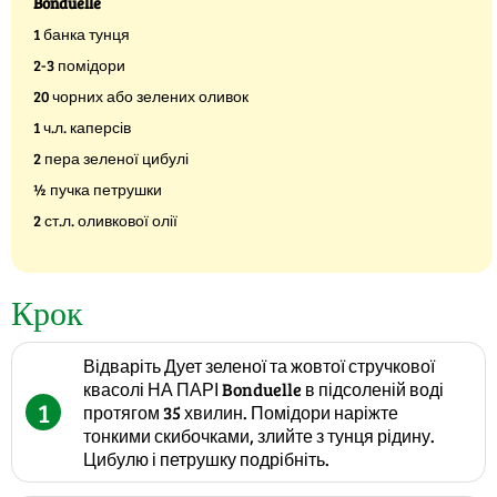
Bonduelle
1 банка тунця
2-3 помідори
20 чорних або зелених оливок
1 ч.л. каперсів
2 пера зеленої цибулі
½ пучка петрушки
2 ст.л. оливкової олії
Крок
Відваріть Дует зеленої та жовтої стручкової
квасолі НА ПАРІ Bonduelle в підсоленій воді
1
протягом 35 хвилин. Помідори наріжте
тонкими скибочками, злийте з тунця рідину.
Цибулю і петрушку подрібніть.