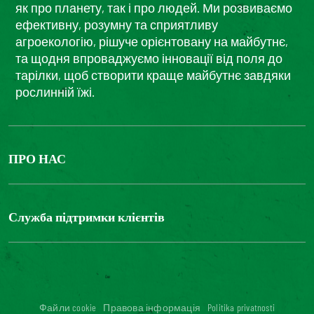
як про планету, так і про людей. Ми розвиваємо
ефективну, розумну та сприятливу
агроекологію, рішуче орієнтовану на майбутнє,
та щодня впроваджуємо інновації від поля до
тарілки, щоб створити краще майбутнє завдяки
рослинній їжі.
ПРО НАС
The Bonduelle group
Louis Bonduelle Foundation
Служба підтримки клієнтів
Зв'яжіться з нами
Часті запитання
Цифрова доступність: невідповідність
Файли cookie
Правова інформація
Politika privatnosti