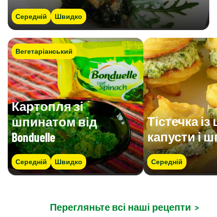
Середній
Швидко
Вегетаріанський
Картопля зі
Тістечка із 
шпинатом від
капусти і 
Bonduelle
Середній
Швидко
Середній
Перегляньте всі наші рецепти
>