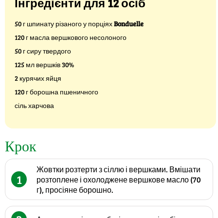
Інгредієнти для 12 осіб
50 г шпинату різаного у порціях
Bonduelle
120 г масла вершкового несолоного
50 г сиру твердого
125 мл вершків 30%
2 курячих яйця
120 г борошна пшеничного
сіль харчова
Крок
Жовтки розтерти з сіллю і вершками. Вмішати
1
розтоплене і охолоджене вершкове масло (70
г), просіяне борошно.