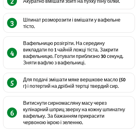
2
Акуратно вмішати збиті на пухку піну білки.
Шпинат розморозити і вмішати у вафельне
3
тісто.
Вафельницю розігріти. На середину
викладати по 1 чайній ложці тіста. Закрити
4
вафельницю. Готувати приблизно 30 секунд.
Зняти вафлю з вафельниці.
Для подачі змішати мяке вершкове масло (50
5
г) і потертий на дрібній тертці твердий сир.
Витиснути сирномасляну масу через
кулінарний шприц зверху на кожну шпинатну
6
вафельку. За бажанням прикрасити
червоною ікрою і зеленню.