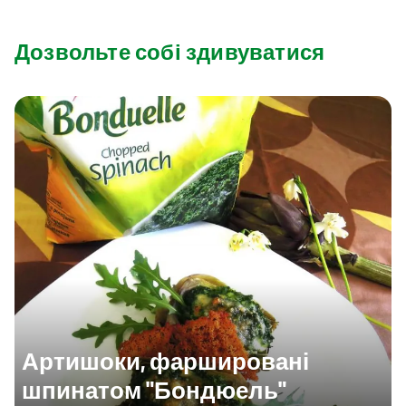
Дозвольте собі здивуватися
Артишоки, фаршировані
шпинатом "Бондюель"