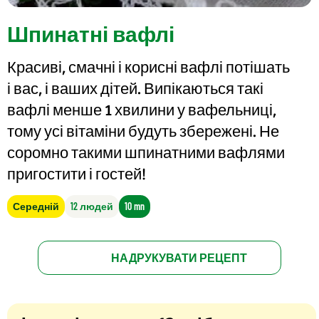
Шпинатні вафлі
Красиві, смачні і корисні вафлі потішать
і вас, і ваших дітей. Випікаються такі
вафлі менше 1 хвилини у вафельниці,
тому усі вітаміни будуть збережені. Не
соромно такими шпинатними вафлями
пригостити і гостей!
Середній
12 людей
10 mn
НАДРУКУВАТИ РЕЦЕПТ