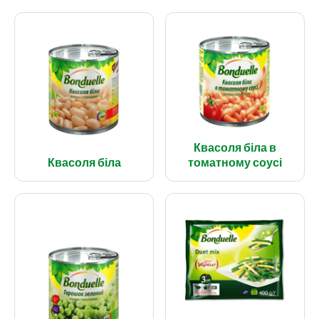
Квасоля біла в
Квасоля біла
томатному соусі