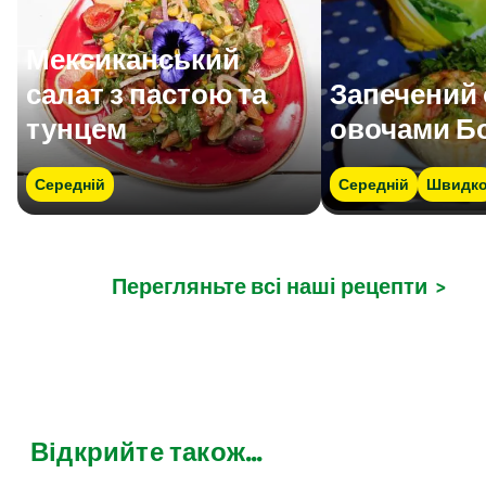
Мексиканський
салат з пастою та
Запечений 
тунцем
овочами Б
Середній
Середній
Швидк
Перегляньте всі наші рецепти
>
Відкрийте також...