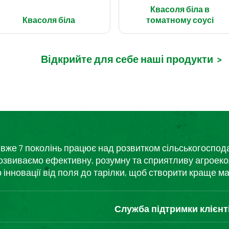
Квасоля біла в
Квасоля біла
томатному соусі
Відкрийте для себе наші продукти
>
кий вже 7 поколінь працює над розвитком сільськогоспо
розвиваємо ефективну, розумну та сприятливу агроеко
нновації від поля до тарілки, щоб створити краще ма
Служба підтримки клієнт
Зв'яжіться з нами