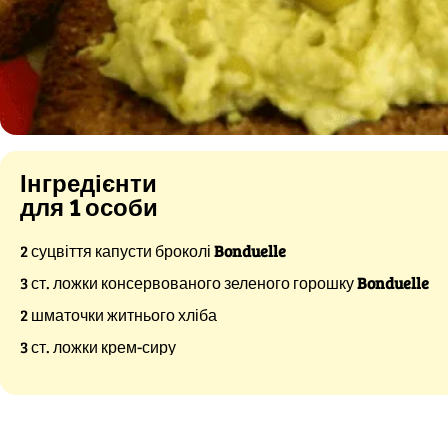
Інгредієнти
для 1 особи
2 суцвіття капусти броколі
Bonduelle
3 ст. ложки консервованого зеленого горошку
Bonduelle
2 шматочки житнього хліба
3 ст. ложки крем-сиру