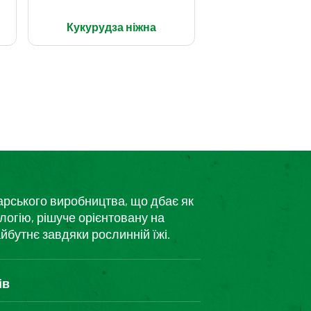
Кукурудза ніжна
дарського виробництва, що дбає як
логію, рішуче орієнтовану на
йбутнє завдяки рослинній їжі.
ів