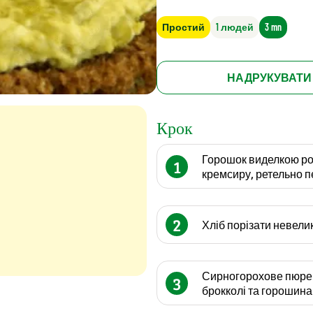
Простий
1 людей
3 mn
НАДРУКУВАТИ
Крок
Горошок виделкою роз
1
кремсиру, ретельно 
2
Хліб порізати невел
Сирногорохове пюре 
3
брокколі та горошина