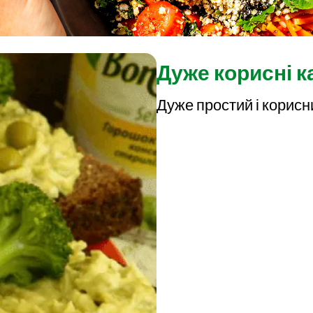
Дуже корисні к
Дуже простий і корисн