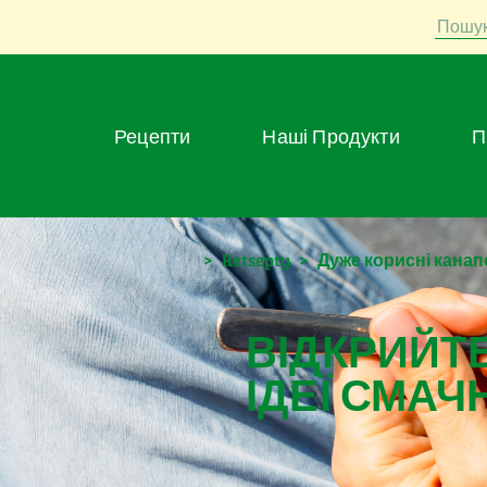
Пошу
Рецепти
Наші Продукти
>
Retsepty
>
Дуже корисні канап
ВІДКРИЙТЕ
ІДЕЇ СМАЧ