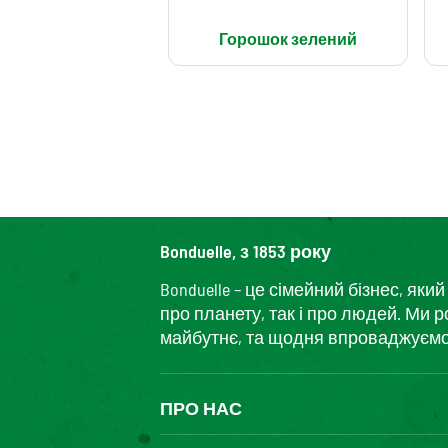
Горошок зелений
Bonduelle, з 1853 року
Bonduelle – це сімейний бізнес, я
про планету, так і про людей. Ми 
майбутнє, та щодня впроваджуємо і
ПРО НАС
The Bonduelle group