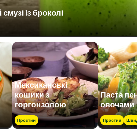
смузі iз броколі
Мексиканські
кошики з
Паста пен
горгонзолою
овочами
Простий
Простий
Шви