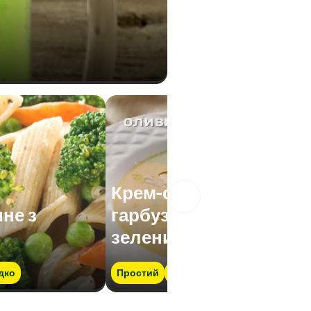
Крем-суп
не з
гарбузовий та
зелений
дко
Простий
Швидко