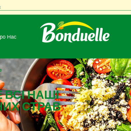
к
Про Нас
е
 ВСІ НАШІ
НИХ СТРАВ