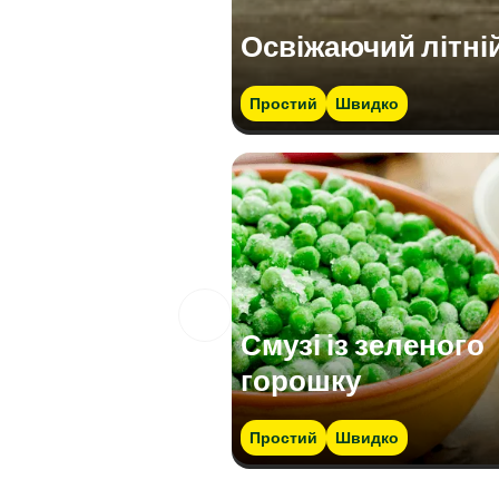
Освіжаючий літній 
Простий
Швидко
Смузі із зеленого
горошку
Простий
Швидко