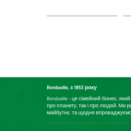
Bonduelle, з 1853 року
Bonduelle – це сімейний бізнес, я
про планету, так і про людей. Ми 
майбутнє, та щодня впроваджуємо і