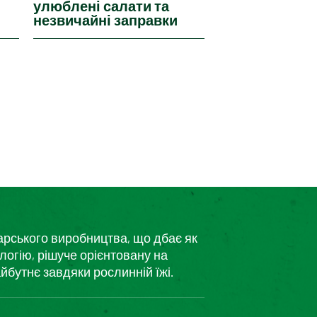
улюблені салати та
незвичайні заправки
дарського виробництва, що дбає як
логію, рішуче орієнтовану на
йбутнє завдяки рослинній їжі.