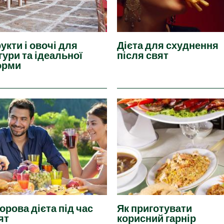
укти і овочі для
Дієта для схуднення
гури та ідеальної
після свят
орми
орова дієта під час
Як приготувати
ят
корисний гарнір