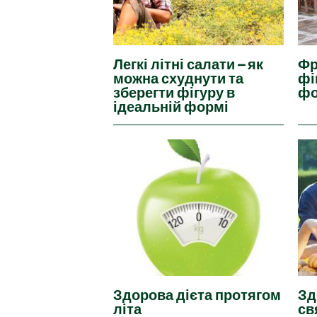
Легкі літні салати – як
Фр
можна схуднути та
фі
зберегти фігуру в
ф
ідеальній формі
Здорова дієта протягом
Зд
літа
св