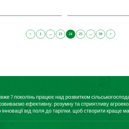
<
1
...
23
24
25
...
59
>
кий вже 7 поколінь працює над розвитком сільськогоспо
розвиваємо ефективну, розумну та сприятливу агроеко
нновації від поля до тарілки, щоб створити краще ма